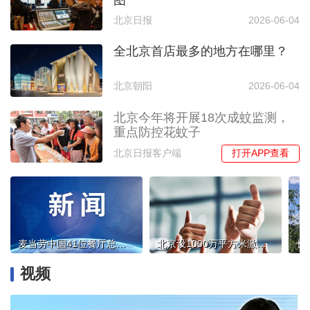
北京日报
2026-06-04
全北京首店最多的地方在哪里？
北京朝阳
2026-06-04
北京今年将开展18次成蚊监测，
重点防控花蚊子
打开APP查看
北京日报客户端
麦当劳中国41位餐厅总经理获颁全球雷·克洛克奖
北京设1000万平方米激励指标池支持城市更新，重点保障这些项目
视频