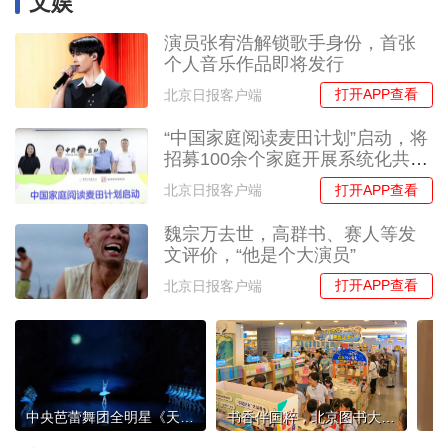
文娱
演员张宥浩解锁歌手身份，首张
个人音乐作品即将发行
打开APP查看
北京日报客户端
“中国家庭阅读麦田计划”启动，将
招募100余个家庭开展系统化共读
实践
打开APP查看
北京日报客户端
魏宗万去世，高群书、赛人等发
文评价，“他是个大演员”
打开APP查看
北京日报客户端
中央芭蕾舞团全明星《天鹅湖》焕新，首席主演携手新生力量演绎经典
书香伴国粹，北京图书大厦“六一”打造沉浸式阅读与文化体验