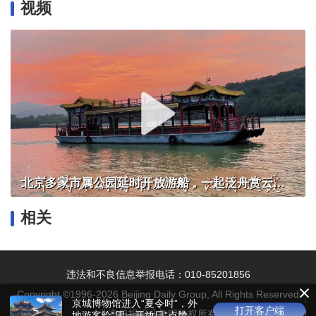
视频
北京多家市属公园延时开放游船，一起泛舟赏云霞！
相关
违法和不良信息举报电话：010-85201856
Copyright ©1996-
2026
Beijing Daily Group, All Rights Reserved
京城博物馆进入“夏令时”，外
打开客户端
北京日报报业集团版权所有
地游客给“周一开放日”点赞