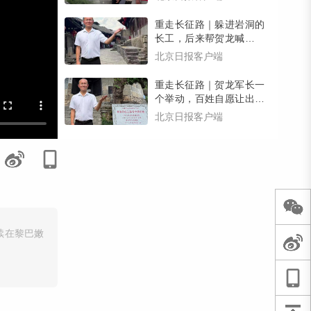
有惊喜）
重走长征路｜躲进岩洞的
长工，后来帮贺龙喊回了
逃跑的乡亲们，壮大了红
北京日报客户端
军力量
重走长征路｜贺龙军长一
个举动，百姓自愿让出家
宅，红三军在南腰界有了
北京日报客户端
司令部
续在黎巴嫩