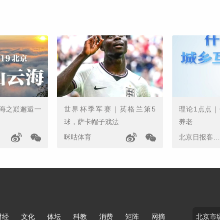
海之巅邂逅一
世界杯季军赛｜英格兰第5
理论1点点
球，萨卡帽子戏法
养老
咪咕体育
北京日报客户端
财经
文化
体坛
科教
消费
矩阵
网摘