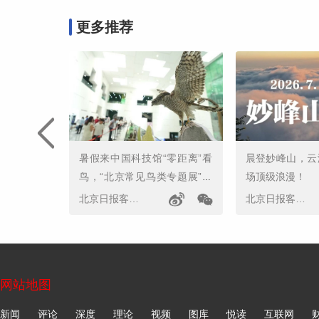
更多推荐
暑假来中国科技馆“零距离”看
晨登妙峰山，云
鸟，“北京常见鸟类专题展”开
场顶级浪漫！
幕
北京日报客户端
北京日报客户端
网站地图
新闻
评论
深度
理论
视频
图库
悦读
互联网