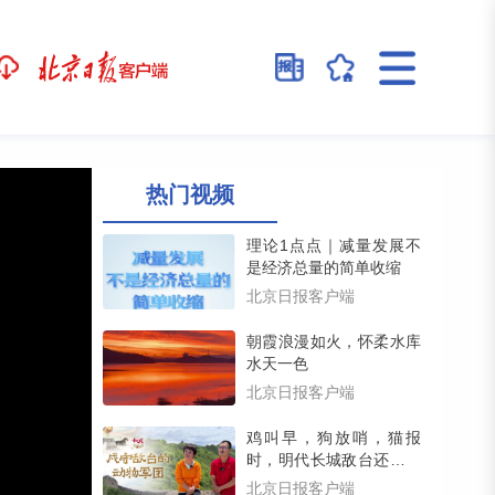
热门视频
理论1点点｜减量发展不
是经济总量的简单收缩
北京日报客户端
朝霞浪漫如火，怀柔水库
水天一色
北京日报客户端
鸡叫早，狗放哨，猫报
时，明代长城敌台还藏着
一支动物戍守军团（留言
北京日报客户端