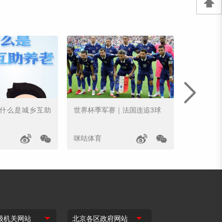
｜什么是城乡互助
世界杯季军赛｜法国连追3球
姆巴佩世
咪咕体育
咪咕体育