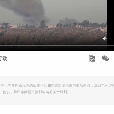
行动
应停止在黎巴嫩境内的军事行动和结束对黎巴嫩的非法占领，称以色列继
。”他说，黎巴嫩问题直接影响当前美伊谈判。