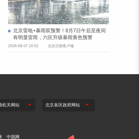
北京雷电+暴雨双预警！8月7日午后至夜间
有明显雷雨，六区升级暴雨黄色预警
2026-08-07 10:52
北京日报客户端
网
中国网