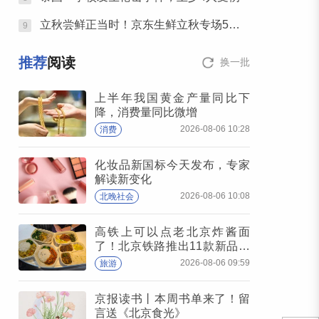
立秋尝鲜正当时！京东生鲜立秋专场5折开抢，承包你的秋日餐桌
9
推荐
阅读
换一批
上半年我国黄金产量同比下
降，消费量同比微增
2026-08-06 10:28
消费
化妆品新国标今天发布，专家
解读新变化
2026-08-06 10:08
北晚社会
高铁上可以点老北京炸酱面
了！北京铁路推出11款新品高
铁餐
2026-08-06 09:59
旅游
京报读书丨本周书单来了！留
言送《北京食光》