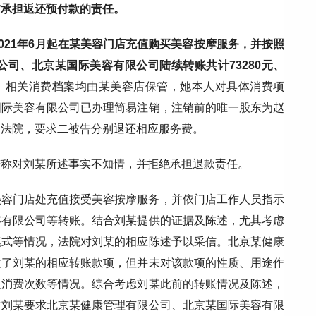
方承担返还预付款的责任。
2021年6月起在某美容门店充值购买美容按摩服务，并按照
司、北京某国际美容有限公司陆续转账共计73280元、
，相关消费档案均由某美容店保管，她本人对具体消费项
国际美容有限公司已办理简易注销，注销前的唯一股东为赵
至法院，要求二被告分别退还相应服务费。
辩称对刘某所述事实不知情，并拒绝承担退款责任。
美容门店处充值接受美容按摩服务，并依门店工作人员指示
容有限公司等转账。结合刘某提供的证据及陈述，尤其考虑
模式等情况，法院对刘某的相应陈述予以采信。北京某健康
收了刘某的相应转账款项，但并未对该款项的性质、用途作
及消费次数等情况。综合考虑刘某此前的转账情况及陈述，
对刘某要求北京某健康管理有限公司、北京某国际美容有限