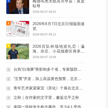
1
梅德韦杰夫批高市早苗：真是
耻辱
2026-08-07 09:41
2
2026年8月7日北京日报版面速
览
2026-08-07 08:12
3
2026百队杯场地巡礼②︱瀛
海、亦庄、小花猫赛区将承办
多组别百队杯比赛
2026-08-07 10:09
台风“白海豚”将影响多个省，专家版防护指南请收好
4
“五警”齐发，加上高温黄色预警，北京目前“六警”生效中
5
青年艺术家梁家宜《异化》个展在北京金台艺术馆启幕：以先锋艺术跨界公益，探寻“身体生成”的时代命题
6
立秋｜在作家的文字里，邂逅北平之秋
7
泰国一学校发生枪击事件，至少4人受伤
8