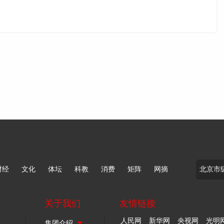
财经
文化
体坛
科教
消费
矩阵
网摘
关于我们
友情链接
人民网
新华网
央视网
光明