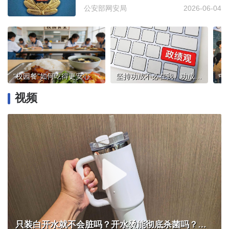
公安部网安局
2026-06-04
“校园餐”如何吃得更安心
坚持功成不必在我、功成必定有我
视频
只装白开水就不会脏吗？开水烫能彻底杀菌吗？感控专家详解“吸管杯”藏菌真相｜都视频·热观察