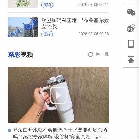
2026-08-06 09:41
阅读
欧盟加码AI基建，“布鲁塞尔效
应”存疑
2026-08-06 09:36
国际
精彩
视频
换一批
只装白开水就不会脏吗？开水烫能彻底杀菌
吗？感控专家详解“吸管杯”藏菌真相｜都视