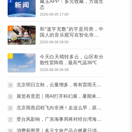
1
藏玉APP：多元收藏，方成生
态
2026-08-05 17:00
2
和“滥竽充数”的竽是同类，中
国人的音乐观写在智化寺京音
乐的乐器里
2026-08-06 09:00
3
今天白天晴转多云，山区有分
散性雷阵雨，最高气温36℃
2026-08-06 06:08
北京明日立秋，云量增多，将有雷雨天气出没
4
展览有意思｜用AI打开科幻展，暑期来北京体验“南天门计划”科幻装备
5
北京雨燕启程飞向非洲！走这么早，原来跟主汛期有关
6
受台风影响，广东海事局将对经台湾海峡南口北上船舶实施交通管制
7
消费新图景｜多元文旅产品点燃夏日消费热潮
8