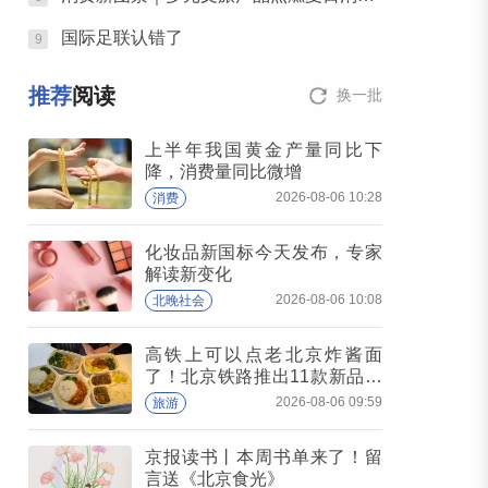
国际足联认错了
9
推荐
阅读
换一批
上半年我国黄金产量同比下
降，消费量同比微增
2026-08-06 10:28
消费
化妆品新国标今天发布，专家
解读新变化
2026-08-06 10:08
北晚社会
高铁上可以点老北京炸酱面
了！北京铁路推出11款新品高
铁餐
2026-08-06 09:59
旅游
京报读书丨本周书单来了！留
言送《北京食光》