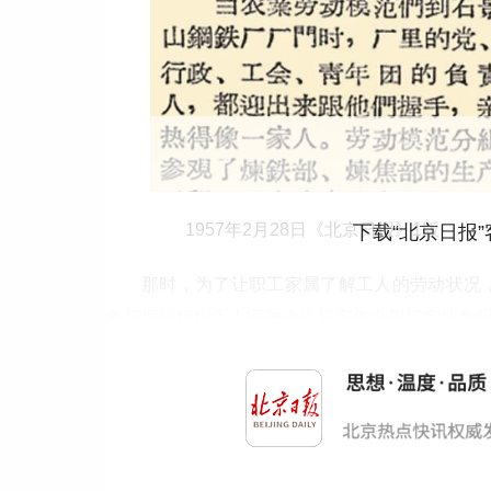
1957年2月28日《北京日报》1版
下载“北京日报
那时，为了让职工家属了解工人的劳动状况，
务折返段组织工人家属走进机车作业现场实地参
暑也要持续高温运转，工人每日还要人工添煤六
言，此前一直以为火车司机工作轻松，实地参观
会用心保障职工后勤，妥善打理家事，让他们在岗时
日报》2版，《了解亲人工作 当好生产“后勤”》）