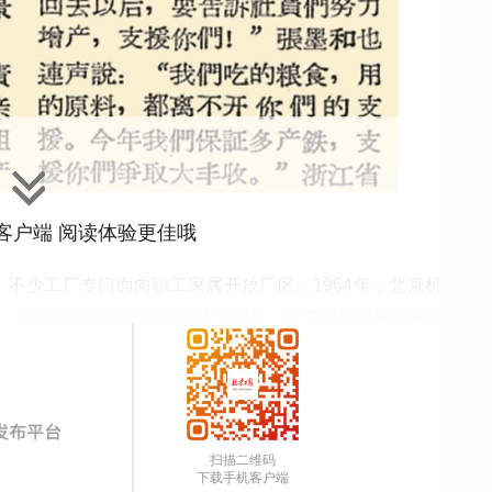
”客户端 阅读体验更佳哦
不少工厂专门面向职工家属开放厂区。1964年，北京机
观。看到司机室空间狭小且环境闷热，机车锅炉即便盛夏酷
七吨，家属们纷纷感慨：一线铁路工人真辛苦。不少家属坦
后才体会到他们的辛劳与责任重大。家属们纷纷表示，今后
能够精力充沛，无后顾之忧。（1964年7月25日《北京
扫描二维码
下载手机客户端