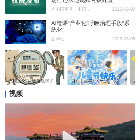
@中国军号、中国军网微信公众号
2026-06-09
AI造谣“产业化”呼唤治理手段“系
统化”
新华社
2026-06-09
充电宝3C认证新规来了！教你一眼认出“新国标”产品
有AI | 童年那个气球，其实从未飞走，儿童节快乐！
视频