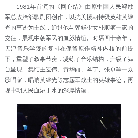
1981年首演的《同心结》由原中国人民解放
军总政治部歌剧团创作，以抗美援朝特级英雄黄继
光的事迹为主线，通过他与朝鲜少女朴顺姬一家的
交往，展现中朝军民的血脉情谊。时隔四十余年，
天津音乐学院的复排在保留原作精神内核的前提
下，重塑了叙事节奏，凝练了音乐结构，升级了舞
台呈现。集结王宏伟、黄华丽、蒋宁、张卓等一众
歌唱家，唱响黄继光等志愿军战士的英雄事迹，再
现中朝人民血浓于水的深厚情谊。