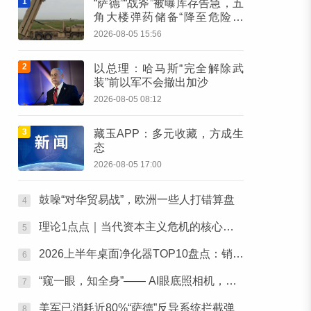
1
“萨德”“战斧”被曝库存告急，五
角大楼弹药储备“降至危险低
位”
2026-08-05 15:56
2
以总理：哈马斯“完全解除武
装”前以军不会撤出加沙
2026-08-05 08:12
3
藏玉APP：多元收藏，方成生
态
2026-08-05 17:00
鼓噪“对华贸易战”，欧洲一些人打错算盘
4
理论1点点｜当代资本主义危机的核心特征
5
2026上半年桌面净化器TOP10盘点：销量榜单+用户口碑全解读
6
“窥一眼，知全身”—— AI眼底照相机，可评估55种健康风险
7
美军已消耗近80%“萨德”反导系统拦截弹
8