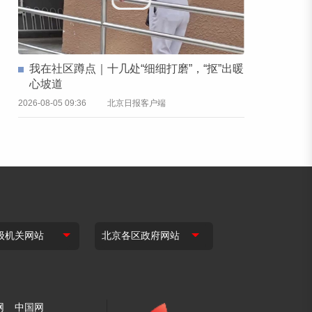
我在社区蹲点｜十几处“细细打磨”，“抠”出暖
心坡道
2026-08-05 09:36
北京日报客户端
网
中国网