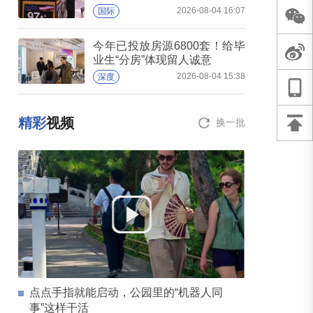
2026-08-04 16:07
国际
今年已投放房源6800套！给毕
业生“分房”体现留人诚意
2026-08-04 15:38
深度
精彩
视频
换一批
点点手指就能启动，公园里的“机器人同
事”这样干活