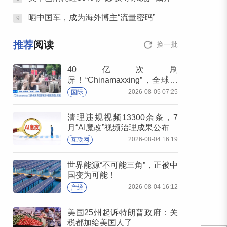
晒中国车，成为海外博主“流量密码”
9
推荐
阅读
换一批
40亿次刷
屏！“Chinamaxxing”，全球出
圈！
2026-08-05 07:25
国际
清理违规视频13300余条，7
月“AI魔改”视频治理成果公布
2026-08-04 16:19
互联网
世界能源“不可能三角”，正被中
国变为可能！
2026-08-04 16:12
产经
美国25州起诉特朗普政府：关
税都加给美国人了