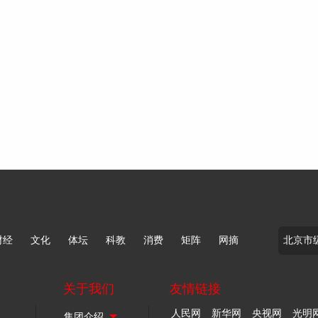
财经
文化
体坛
科教
消费
矩阵
网摘
关于我们
友情链接
人民网
新华网
央视网
光明