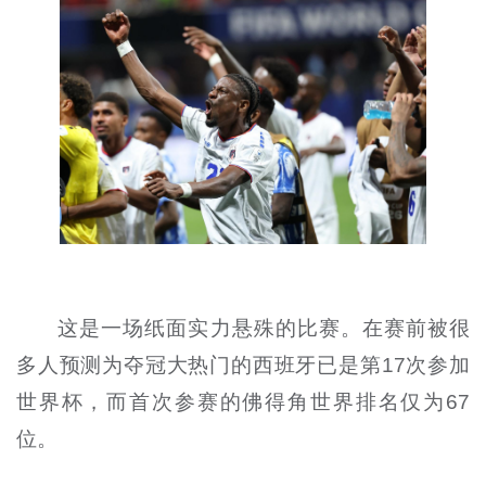
这是一场纸面实力悬殊的比赛。在赛前被很
多人预测为夺冠大热门的西班牙已是第17次参加
世界杯，而首次参赛的佛得角世界排名仅为67
位。