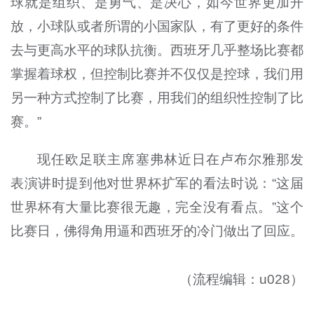
球就是组织、是勇气、是决心，如今世界更加开
放，小球队或者所谓的小国家队，有了更好的条件
去与更高水平的球队抗衡。西班牙几乎整场比赛都
掌握着球权，但控制比赛并不仅仅是控球，我们用
另一种方式控制了比赛，用我们的组织性控制了比
赛。”
现任欧足联主席塞弗林近日在卢布尔雅那发
表演讲时提到他对世界杯扩军的看法时说：“这届
世界杯有大量比赛很无趣，完全没有看点。”这个
比赛日，佛得角用逼和西班牙的冷门做出了回应。
（流程编辑：u028）