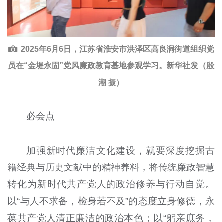
2025年6月6日，江苏省淮安市洪泽区高良涧街道组织党
员在“金堤永固”党风廉政教育基地参观学习。新华社发（殷
潮 摄）
必会点
加强新时代廉洁文化建设，就要深度挖掘古
籍经典与历史文献中的精神养料，将传统廉政智慧
转化为新时代共产党人的政治修养与行动自觉。
以“与人不求备，检身若不及”的态度立身修德，永
葆共产党人清正廉洁的政治本色；以“躬亲庶务，