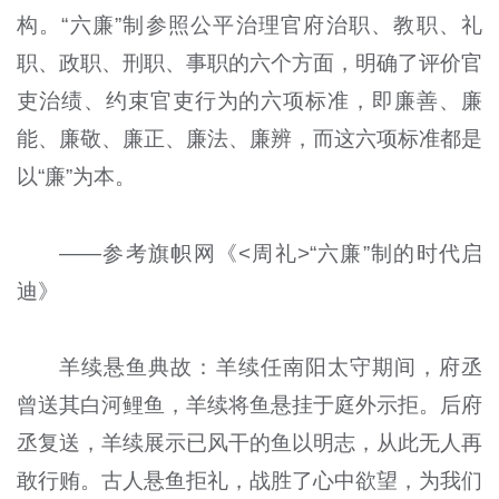
构。“六廉”制参照公平治理官府治职、教职、礼
职、政职、刑职、事职的六个方面，明确了评价官
吏治绩、约束官吏行为的六项标准，即廉善、廉
能、廉敬、廉正、廉法、廉辨，而这六项标准都是
以“廉”为本。
——参考旗帜网《<周礼>“六廉”制的时代启
迪》
羊续悬鱼典故：羊续任南阳太守期间，府丞
曾送其白河鲤鱼，羊续将鱼悬挂于庭外示拒。后府
丞复送，羊续展示已风干的鱼以明志，从此无人再
敢行贿。古人悬鱼拒礼，战胜了心中欲望，为我们