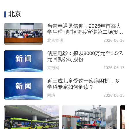
北京
当青春遇见信仰，2026年首都大
学生理“响”轻骑兵宣讲第二场报告
会开讲！
北京宣讲
2026-06-16
儒意电影：拟以8000万元至1.5亿
元回购公司股份
京报网
2026-06-15
近三成儿童受这一疾病困扰，多
学科专家如何解读？
网络
2026-06-15