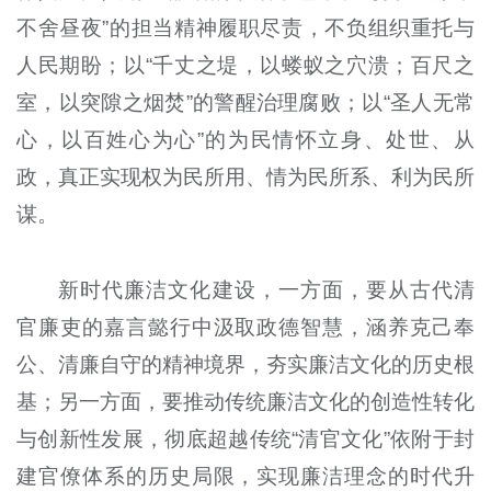
不舍昼夜”的担当精神履职尽责，不负组织重托与
人民期盼；以“千丈之堤，以蝼蚁之穴溃；百尺之
室，以突隙之烟焚”的警醒治理腐败；以“圣人无常
心，以百姓心为心”的为民情怀立身、处世、从
政，真正实现权为民所用、情为民所系、利为民所
谋。
新时代廉洁文化建设，一方面，要从古代清
官廉吏的嘉言懿行中汲取政德智慧，涵养克己奉
公、清廉自守的精神境界，夯实廉洁文化的历史根
基；另一方面，要推动传统廉洁文化的创造性转化
与创新性发展，彻底超越传统“清官文化”依附于封
建官僚体系的历史局限，实现廉洁理念的时代升