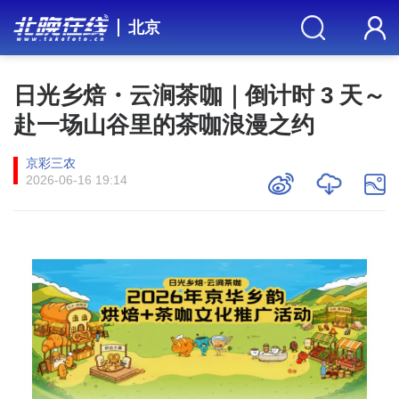
北京
日光乡焙・云涧茶咖｜倒计时 3 天～
赴一场山谷里的茶咖浪漫之约
京彩三农
2026-06-16 19:14