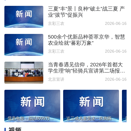
三夏“丰”景丨良种“破土”战三夏 产
业“拔节”促振兴
京彩三农
2026-06-16
500余个优新品种荟萃京华，智慧
农业绘就“蕃彩万象”
京彩三农
2026-06-16
当青春遇见信仰，2026年首都大
学生理“响”轻骑兵宣讲第二场报告
会开讲！
北京宣讲
2026-06-16
儒意电影：拟以8000万元至1.5亿元回购公司股份
近三成儿童受这一疾病困扰，多学科专家如何解读？
视频