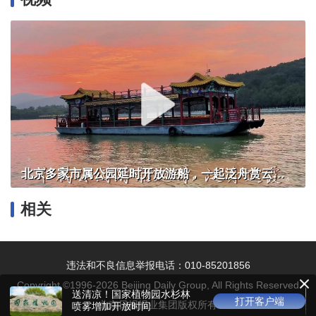
北京多家市属公园延时开放游船，一起泛舟赏云霞！
相关
违法和不良信息举报电话：010-85201856
Copyright ©1996-
2026
Beijing Daily Group, All Rights Reserved
京城博物馆进入“夏令时”，外
端
打开客户端
北京日报报业集团版权所有
地游客给“周一开放日”点赞