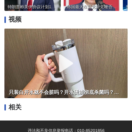
特朗普称美伊协议计划14日签署
韩国最大在野党新党鞭否认“亲尹”
视频
只装白开水就不会脏吗？开水烫能彻底杀菌吗？感控专家详解“吸管杯”藏菌真相｜都视频·热观察
相关
违法和不良信息举报电话：010-85201856