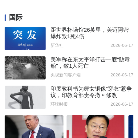
国际
距世界杯场馆26英里，美迈阿密
爆炸致1死4伤
新华社
2026-06-17
美军称在东太平洋打击一艘“贩毒
船”，致1人死亡
央视新闻客户端
2026-06-17
印度教科书为舞女铜像“穿衣”惹争
议，印教育部责令撤回修改
环球时报
2026-06-17