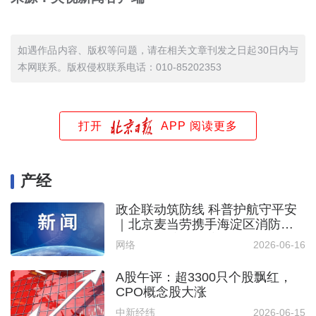
如遇作品内容、版权等问题，请在相关文章刊发之日起30日内与
本网联系。版权侵权联系电话：010-85202353
打开
APP 阅读更多
产经
政企联动筑防线 科普护航守平安
｜北京麦当劳携手海淀区消防救
援支队 五家消防主题餐厅正式授
网络
2026-06-16
牌落地
A股午评：超3300只个股飘红，
CPO概念股大涨
中新经纬
2026-06-15