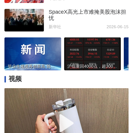
SpaceX高光上市难掩美股泡沫担
忧
新华社
2026-06-15
毕业生规模再创新高 我爱我家携两万余房源助力青年安居北京
沪指重回4000点，超3000只个股上涨
视频