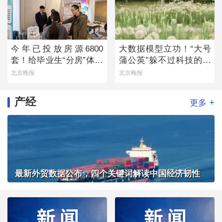
今年已投放房源6800
大数据模型立功！“大号
套！给毕业生“分房”体现
蒲公英”躲不过科技的火
留人诚意
眼金睛
北京晚报
北京晚报
产经
+
更多
最新外贸数据公布，四个关键词解读中国经济韧性