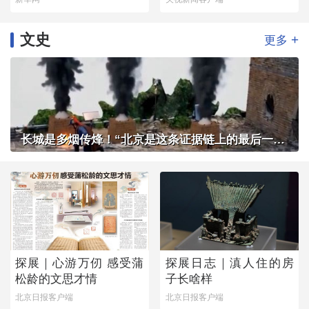
文史
+
更多
长城是多烟传烽！“北京是这条证据链上的最后一环”
探展｜心游万仞 感受蒲
探展日志｜滇人住的房
松龄的文思才情
子长啥样
北京日报客户端
北京日报客户端