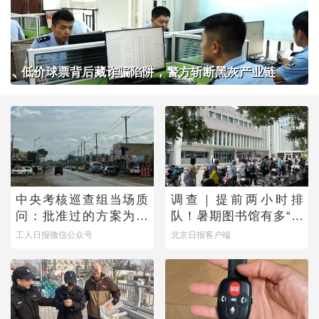
低价球票背后藏诈骗陷阱，警方斩断黑灰产业链
中央考核巡查组当场质
调查｜提前两小时排
问：批准过的方案为何
队！暑期图书馆有多“一
不执行？
座难求”？
工人日报微信公众号
北京日报客户端