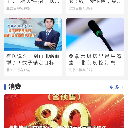
了，已有人“中招”，医生
家：蚊子爱深色，穿浅
提醒——
色衣服不易招蚊子
北京日报客户端
北京日报客户端
有医说医｜别再甩锅血
桑拿天厨房里易生霉
型了！蚊子锁定目标的
菌，北京疾控带您排
真正“导航系统”找到了
除“高风险点位”
北京日报客户端
北京日报客户端
消费
+
更多