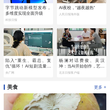
字节跳动新模型发布，
AI夜校，“越夜越热”
多维度实现全面升级
人民日报海外版
科技日报
陷入“重生、霸总、复
杨澜对话费俊、吴汉
仇”循环！AI短剧流量狂
坤：当AI开始创作，艺术
欢背后
意义如何重构
央广网
北京日报客户端
美食
+
更多