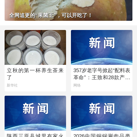
全网追更的“果菌王”，可以开吃了！
立秋的第一杯养生茶来
357岁老字号掀起“配料表
了
革命”：王致和28款产品
获清洁标签0级评价
新华社
网络
陕西三原县城里有家火
2026中国铜锅涮肉品类