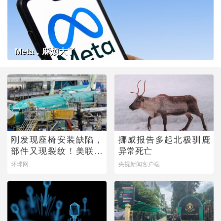
Meta，麻烦大了
刚发现座椅安装缺陷，
挪威报告多起北极驯鹿
部件又现裂纹！美联邦
异常死亡
航空局下令：排查
环球网
央视新闻客户端