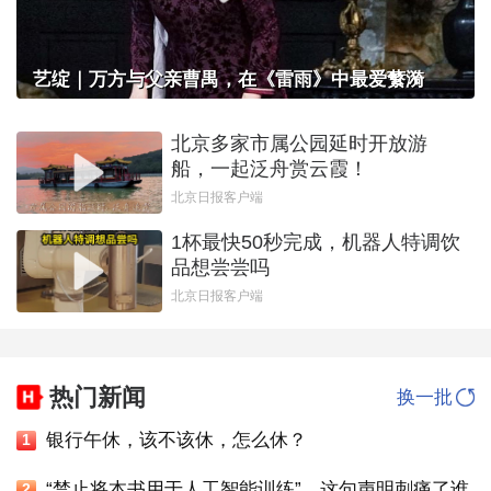
艺绽｜万方与父亲曹禺，在《雷雨》中最爱蘩漪
北京多家市属公园延时开放游
船，一起泛舟赏云霞！
北京日报客户端
1杯最快50秒完成，机器人特调饮
品想尝尝吗
北京日报客户端
热门新闻
换一批
银行午休，该不该休，怎么休？
1
“禁止将本书用于人工智能训练”，这句声明刺痛了谁
2