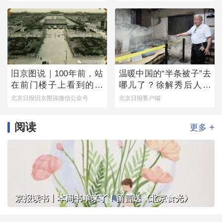
旧京图说｜100年前，站
温暖中国的“半条被子”去
在前门楼子上看到的是
哪儿了？徐解秀后人道
这番景象
出令人落泪的真相
北京日报旧京图说微信公众号
北京日报客户端
阅读
+
更多
京报读书丨本周书单来了！留言送《北京食光》