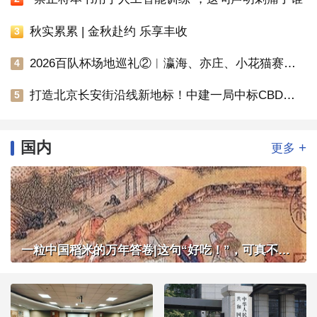
秋实累累 | 金秋赴约 乐享丰收
3
2026百队杯场地巡礼②︱瀛海、亦庄、小花猫赛区将承办多组别百队杯比赛
4
打造北京长安街沿线新地标！中建一局中标CBD核心区Z9地块项目
5
国内
+
更多
一粒中国稻米的万年答卷|这句“好吃！”，可真不简单