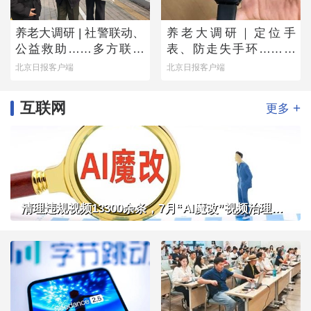
养老大调研 | 社警联动、
养老大调研｜定位手
公益救助……多方联手
表、防走失手环……老
撑起防走失网络
人为何不愿用？
北京日报客户端
北京日报客户端
互联网
+
更多
清理违规视频13300余条，7月“AI魔改”视频治理成果公布