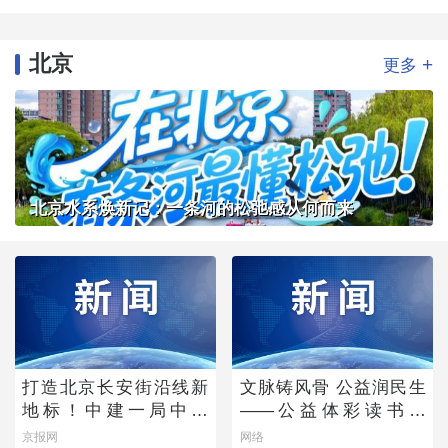
北京
+
更多
北京水系焕新记：一条河的松弛感从何而来
打造北京长安街沿线新
文脉铸风骨 公益润民生
地标！中建一局中标
——公益体彩读书会
CBD核心区Z9地块项目
《唐诗宋词中的功夫
京报网
网络