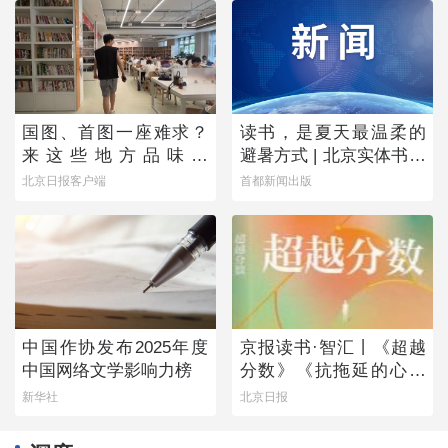
国图、首图一座难求？
读书，是夏天最温柔的
来这些地方品味书
避暑方式 | 北京实体书店
香……
活动预告（8月1日-8月7
北京日报客户端
首都新闻出版
日）
中国作协发布2025年度
京报读书·智汇丨《超越
中国网络文学影响力榜
分数》《抗拖延的心理
学》《物理学的第一次
新华社
北京日报
战争》