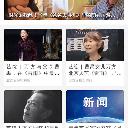
时光太残酷！当年《爸爸去哪儿》里的萌娃居然长成了这样？
艺绽｜万方与父亲曹
艺绽｜曹禺女儿万方：
禺，在《雷雨》中最爱
北京人艺《雷雨》，“是
蘩漪
它原生的样子”
北京日报客户端
北京日报客户端