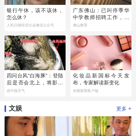
银行午休，该不该休，
广东佛山：已叫停季华
怎么休？
中学教师招聘工作，开
展全面核查
人民日报经济社会微信公众号
佛山教育
四问台风“白海豚”：登陆
化妆品新国标今天发
后是否会北上，将影响
布，专家解读新变化
哪些地方？
@中国天气
央视新闻客户端
文娱
+
更多