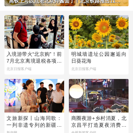
高铁上可以点老北京炸酱面了！北京铁路推出11款新品高铁餐
入境游带火“北京购”！前
明城墙遗址公园邂逅向
7月北京离境退税各项数
日葵花海
据均创新高
北京日报客户端
北京日报客户端
文旅新探丨山海同歌：
商圈夜游+乡村消夏，北
一列非遗专列的新疆旅
京昌平打造夏夜消费新
程
图景
新华网
央视新闻客户端