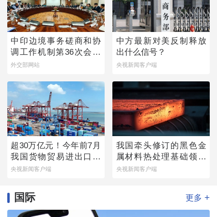
中印边境事务磋商和协
中方最新对美反制释放
调工作机制第36次会议
出什么信号？
举行
外交部网站
央视新闻客户端
超30万亿元！今年前7月
我国牵头修订的黑色金
我国货物贸易进出口延
属材料热处理基础领域
续增长态势
国际标准发布
央视新闻客户端
央视新闻客户端
国际
+
更多