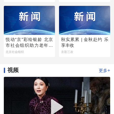
梦》圆满落幕
悦动“京”彩绘银龄 北京
秋实累累 | 金秋赴约 乐
市社会组织助力老年学
享丰收
堂公益项目稳步推进
北京社会组织
京彩三农
视频
+
更多