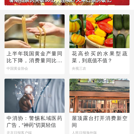
暑期档票房突破80亿，连续27天单日票房破亿
上半年我国黄金产量同
花高价买的水果型蔬
比下降，消费量同比微
菜，到底值不值？
增
中国黄金协会
央视三农
中消协：警惕私域医药
屋顶露台打开消费新空
广告，“神药”切莫轻信
间
北京日报客户端
人民日报海外版