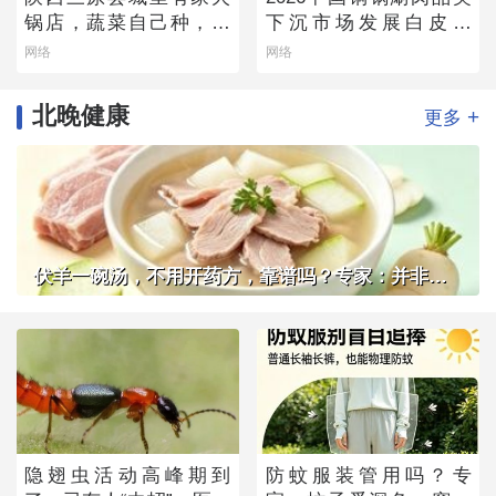
锅店，蔬菜自己种，羊
下沉市场发展白皮书
肉从盐池拉，毛肚当天
——老北京味道的县域
网络
网络
取
生存法则
北晚健康
+
更多
伏羊一碗汤，不用开药方，靠谱吗？专家：并非人人适用
隐翅虫活动高峰期到
防蚊服装管用吗？专