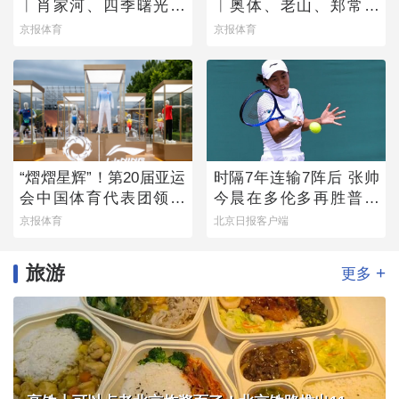
︱肖家河、四季曙光赛
︱奥体、老山、郑常庄
区
赛区静候百队杯开幕
京报体育
京报体育
“熠熠星辉”！第20届亚运
时隔7年连输7阵后 张帅
会中国体育代表团领奖
今晨在多伦多再胜普丁
装备发布
塞娃
京报体育
北京日报客户端
旅游
+
更多