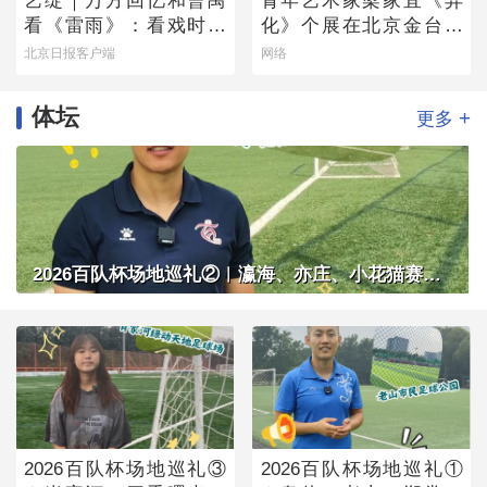
艺绽｜万方回忆和曹禺
青年艺术家梁家宜《异
看《雷雨》：看戏时吓
化》个展在北京金台艺
哭，被父亲“抄”出剧场
术馆启幕：以先锋艺术
北京日报客户端
网络
跨界公益，探寻“身体生
成”的时代命题
体坛
+
更多
2026百队杯场地巡礼②︱瀛海、亦庄、小花猫赛区将承办多组别百队杯比赛
2026百队杯场地巡礼③
2026百队杯场地巡礼①