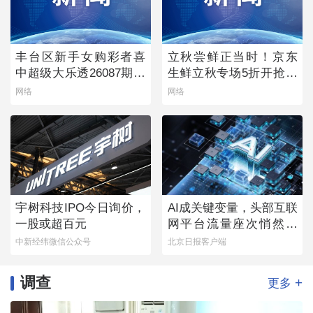
丰台区新手女购彩者喜
立秋尝鲜正当时！京东
中超级大乐透26087期一
生鲜立秋专场5折开抢，
等奖
承包你的秋日餐桌
网络
网络
宇树科技IPO今日询价，
AI成关键变量，头部互联
一股或超百元
网平台流量座次悄然生
变
中新经纬微信公众号
北京日报客户端
调查
+
更多