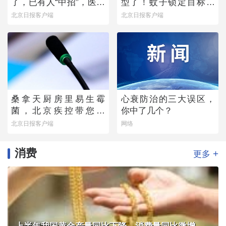
了，已有人“中招”，医生
型了！蚊子锁定目标的
提醒——
真正“导航系统”找到了
北京日报客户端
北京日报客户端
桑拿天厨房里易生霉
心衰防治的三大误区，
菌，北京疾控带您排
你中了几个？
除“高风险点位”
北京日报客户端
网络
消费
+
更多