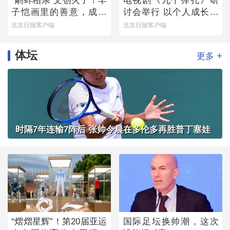
“鹬蚌相亲”文创火了！丰
电视剧《九个弹孔》研
子恺画里的善意，成了
讨会举行 以个人成长书
可以随身携带的治愈感
写信仰力量
北京日报客户端
北京日报客户端
体坛
+
更多
时隔7年连输7阵后 张帅今晨在多伦多再胜普丁塞娃
“熠熠星辉”！第20届亚运
国际足坛换帅潮，这次