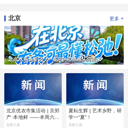
北京
+
更多
北京水系焕新记：一条河的松弛感从何而来
北京优农市集活动 | 京郊
夏耘生辉 | 艺术乡野，研
产·本地鲜 ——本周六，
学一“夏”！
去朝阳公园“鲜”起来！
京彩三农
京彩三农