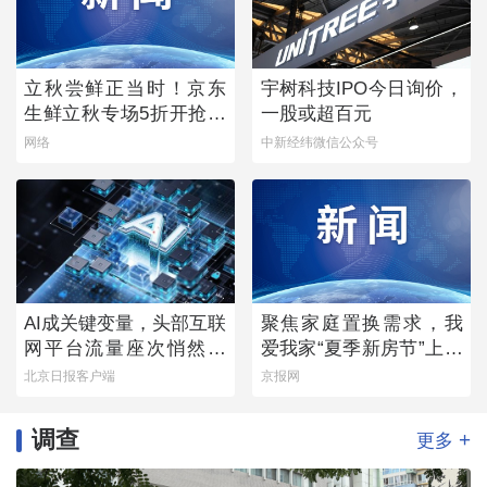
立秋尝鲜正当时！京东
宇树科技IPO今日询价，
生鲜立秋专场5折开抢，
一股或超百元
承包你的秋日餐桌
网络
中新经纬微信公众号
AI成关键变量，头部互联
聚焦家庭置换需求，我
网平台流量座次悄然生
爱我家“夏季新房节”上线
变
多重专属权益
北京日报客户端
京报网
调查
+
更多