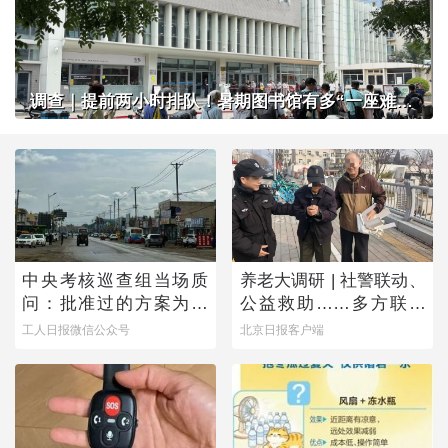
调查｜提前两小时排队！暑期图书馆有多“一座难求”？
中央考核巡查组当场质
养老大调研 | 社警联动、
问：批准过的方案为何
公益救助……多方联手
不执行？
撑起防走失网络
工人日报微信公众号
北京日报客户端