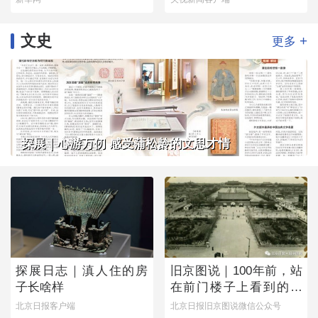
文史
+
更多
探展｜心游万仞 感受蒲松龄的文思才情
探展日志｜滇人住的房
旧京图说｜100年前，站
子长啥样
在前门楼子上看到的是
这番景象
北京日报客户端
北京日报旧京图说微信公众号