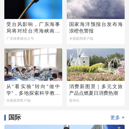
受台风影响，广东海事
国家海洋预报台发布海
局将对经台湾海峡南口
浪橙色警报
北上船舶实施交通管制
广东海事微信公号
央视新闻客户端
从“看实验”转向“做中
消费新图景｜多元文旅
学”，多地探索科学教育
产品点燃夏日消费热潮
新路径
央视新闻客户端
新华社
国际
+
更多