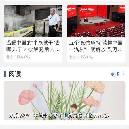
温暖中国的“半条被子”去
五个“始终坚持”读懂中国
哪儿了？徐解秀后人道
一汽从“一辆解放”到万千
出令人落泪的真相
信赖
北京日报客户端
北京日报客户端
阅读
+
更多
京报读书丨本周书单来了！留言送《北京食光》