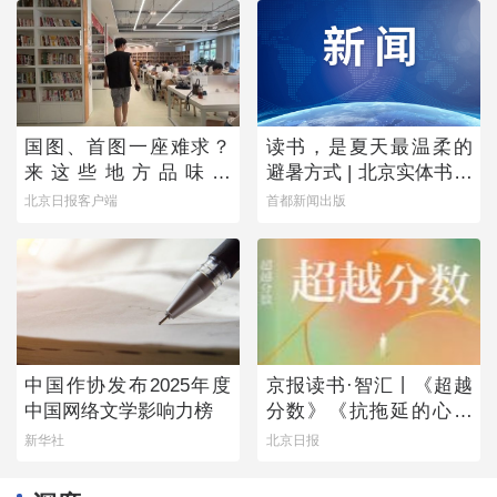
国图、首图一座难求？
读书，是夏天最温柔的
来这些地方品味书
避暑方式 | 北京实体书店
香……
活动预告（8月1日-8月7
北京日报客户端
首都新闻出版
日）
中国作协发布2025年度
京报读书·智汇丨《超越
中国网络文学影响力榜
分数》《抗拖延的心理
学》《物理学的第一次
新华社
北京日报
战争》