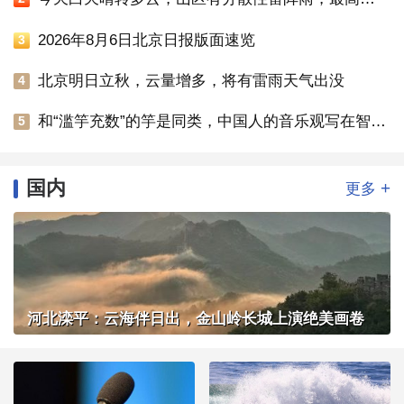
2026年8月6日北京日报版面速览
3
北京明日立秋，云量增多，将有雷雨天气出没
4
和“滥竽充数”的竽是同类，中国人的音乐观写在智化寺京音乐的乐器里
5
国内
+
更多
河北滦平：云海伴日出，金山岭长城上演绝美画卷