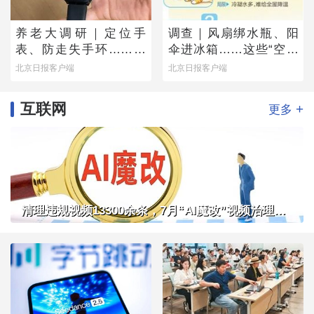
养老大调研｜定位手
调查｜风扇绑水瓶、阳
表、防走失手环……老
伞进冰箱……这些“空调
人为何不愿用？
平替”管用吗？
北京日报客户端
北京日报客户端
互联网
+
更多
清理违规视频13300余条，7月“AI魔改”视频治理成果公布