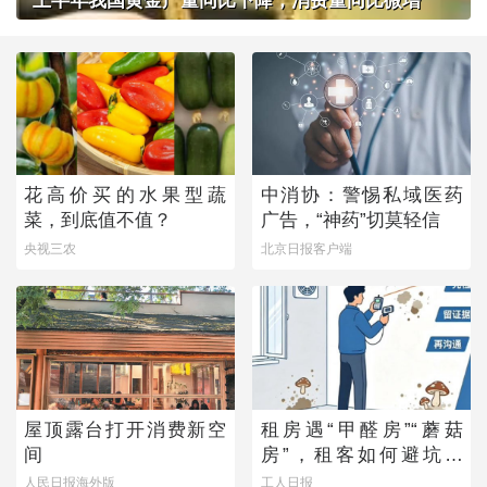
上半年我国黄金产量同比下降，消费量同比微增
花高价买的水果型蔬
中消协：警惕私域医药
菜，到底值不值？
广告，“神药”切莫轻信
央视三农
北京日报客户端
屋顶露台打开消费新空
租房遇“甲醛房”“蘑菇
间
房”，租客如何避坑维
权？
人民日报海外版
工人日报