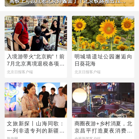
高铁上可以点老北京炸酱面了！北京铁路推出11款新品高铁餐
入境游带火“北京购”！前
明城墙遗址公园邂逅向
7月北京离境退税各项数
日葵花海
据均创新高
北京日报客户端
北京日报客户端
文旅新探丨山海同歌：
商圈夜游+乡村消夏，北
一列非遗专列的新疆旅
京昌平打造夏夜消费新
程
图景
新华网
央视新闻客户端