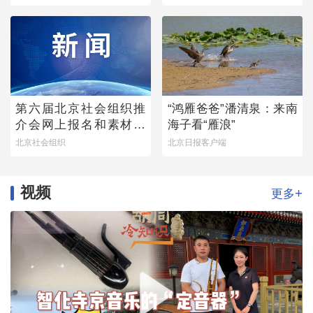
第六届北京社会组织推
“鸿雁爸爸”潘清泉：来南
介会网上报名和素材征
海子看“雁浪”
集通知
北京社会组织
北京日报客户端
视频
+
更多