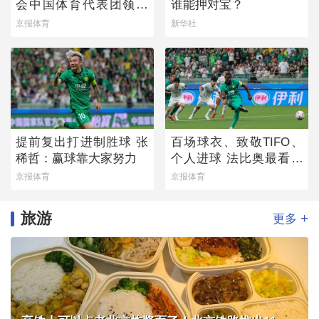
会中国体育代表团领奖
谁能押对宝？
装备发布
京报体育
新华社
提前复出打进制胜球 张
百场球衣、致敬TIFO、
稀哲：赢球靠大家努力
个人进球 法比奥最看重
的是球队取胜
京报体育
京报体育
旅游
+
更多