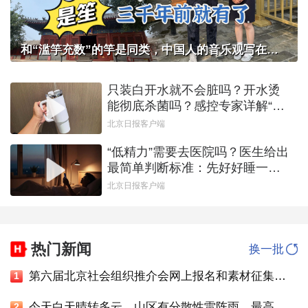
和“滥竽充数”的竽是同类，中国人的音乐观写在智化寺京音乐的乐器里
只装白开水就不会脏吗？开水烫
能彻底杀菌吗？感控专家详解“吸
管杯”藏菌真相｜都视频·热观察
北京日报客户端
“低精力”需要去医院吗？医生给出
最简单判断标准：先好好睡一觉
｜都视频·热观察
北京日报客户端
热门新闻
换一批
第六届北京社会组织推介会网上报名和素材征集通知
1
今天白天晴转多云，山区有分散性雷阵雨，最高气温36℃
2