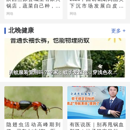
锅店，蔬菜自己种，羊
下沉市场发展白皮书
肉从盐池拉，毛肚当天
——老北京味道的县域
网络
网络
取
生存法则
北晚健康
+
更多
防蚊服装管用吗？专家：蚊子爱深色，穿浅色衣服不易招蚊子
隐翅虫活动高峰期到
有医说医｜别再甩锅血