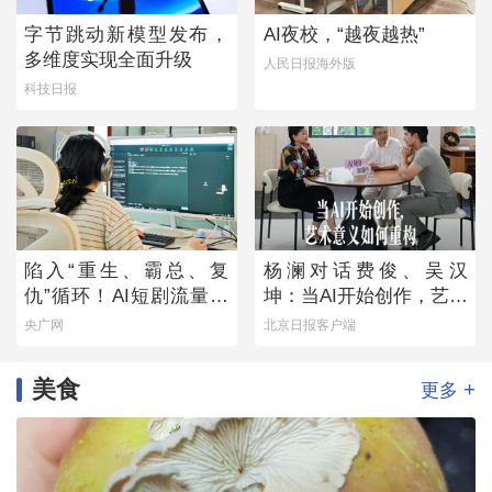
字节跳动新模型发布，
AI夜校，“越夜越热”
多维度实现全面升级
人民日报海外版
科技日报
陷入“重生、霸总、复
杨澜对话费俊、吴汉
仇”循环！AI短剧流量狂
坤：当AI开始创作，艺术
欢背后
意义如何重构
央广网
北京日报客户端
美食
+
更多