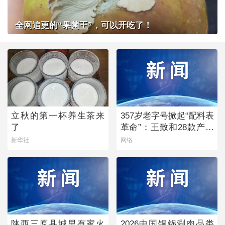
全网追更的“果菌王”，可以开吃了！
立秋的第一杯养生茶来
357岁老字号掀起“配料表
了
革命”：王致和28款产品
获清洁标签0级评价
新华社
网络
陕西三原县城里有家火
2026中国铜锅涮肉品类