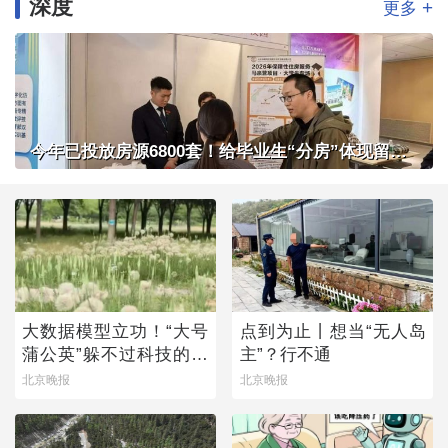
深度
+
更多
今年已投放房源6800套！给毕业生“分房”体现留人诚意
大数据模型立功！“大号
点到为止丨想当“无人岛
蒲公英”躲不过科技的火
主”？行不通
眼金睛
北京晚报
北京晚报