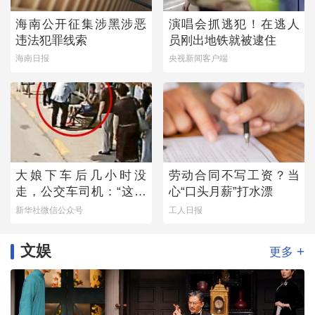
海南公开征集涉黑涉恶
演唱会抓逃犯！在逃人
违法犯罪线索
员刚出地铁就被逮住
海南日报
央视新闻客户端
大娘下车后几小时没
劳动合同不写工资？当
走，公交车司机：“这不
心“口头月薪”打水漂
对劲！”
新华社微信公众号
工人日报
文娱
+
更多