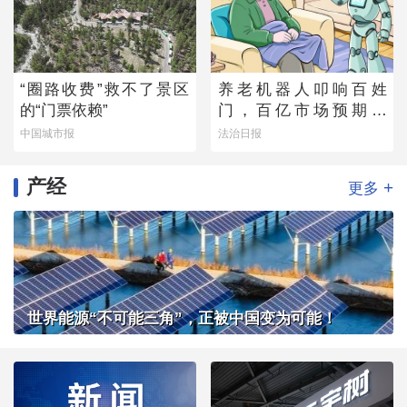
“圈路收费”救不了景区
养老机器人叩响百姓
的“门票依赖”
门，百亿市场预期下
的“理想”与“现实”
中国城市报
法治日报
产经
+
更多
世界能源“不可能三角”，正被中国变为可能！