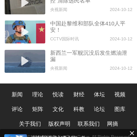
控“清除选民名单”
央视新闻
2024-10-12
中国赴黎维和部队全体410人平
安！
CCTV国际时讯
2024-10-12
新西兰一军舰沉没后发生燃油泄
漏
央视新闻
2024-10-12
新闻
理论
悦读
财经
体坛
视频
评论
矩阵
文化
科教
论坛
图库
关于我们
版权声明
联系我们
网摘
Copyright ©1996-
2026
Beijing Daily Group, All Rights Reserved