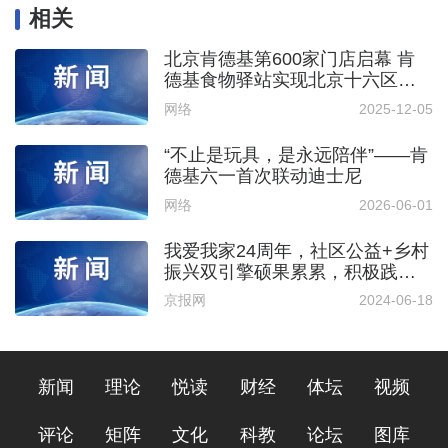
相关
北京肯德基第600家门店启幕 肯
德基食物驿站实现北京十六区全
覆盖
网络
2025-12-05
“不止是玩具，是永远陪伴”——肯
德基六一首次联动迪士尼
网络
2026-06-01
我爱我家24周年，社区公益+乡村
振兴双引擎硕果累累，积极践行
社会责任
京报网
2024-06-18
新闻
理论
悦读
财经
体坛
视频
评论
矩阵
文化
科教
论坛
图库