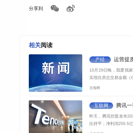
分享到
相关
阅读
运营提质
产经
10月29日晚，我爱我家
实现住房总交易金额（GT
京报网
腾讯一
互联网
昨天，腾讯控股发布202
比持平；净利润255.