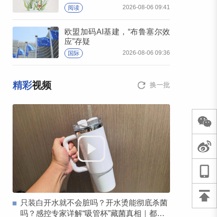
2026-08-06 09:41
阅读
欧盟加码AI基建，“布鲁塞尔效
应”存疑
2026-08-06 09:36
国际
精彩
视频
换一批
只装白开水就不会脏吗？开水烫能彻底杀菌
吗？感控专家详解“吸管杯”藏菌真相｜都视