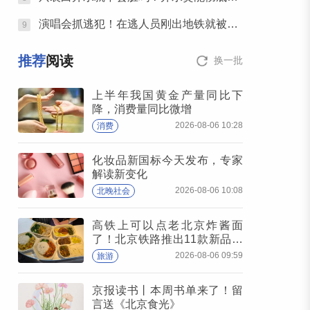
演唱会抓逃犯！在逃人员刚出地铁就被逮住
9
推荐
阅读
换一批
上半年我国黄金产量同比下
降，消费量同比微增
2026-08-06 10:28
消费
化妆品新国标今天发布，专家
解读新变化
2026-08-06 10:08
北晚社会
高铁上可以点老北京炸酱面
了！北京铁路推出11款新品高
铁餐
2026-08-06 09:59
旅游
京报读书丨本周书单来了！留
言送《北京食光》