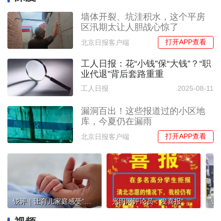
墙体开裂、坑洼积水，这个平房
区汛期太让人胆战心惊了
打开APP查看
北京日报客户端
工人日报：花“小钱”保“大钱”？“职
业代退”背后套路重重
工人日报
2025-08-11
漏洞百出！这些报道过的小区地
库，今夏仍在漏雨
打开APP查看
北京日报客户端
锐评｜让育儿家庭感受“共担”温暖
光明网评论员：发喜报“阴阳”学生不报清北，是学校的失格