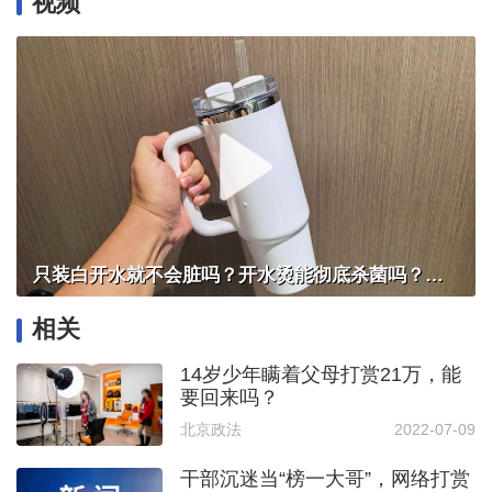
视频
只装白开水就不会脏吗？开水烫能彻底杀菌吗？感控专家详解“吸管杯”藏菌真相｜都视频·热观察
相关
14岁少年瞒着父母打赏21万，能
要回来吗？
北京政法
2022-07-09
干部沉迷当“榜一大哥”，网络打赏