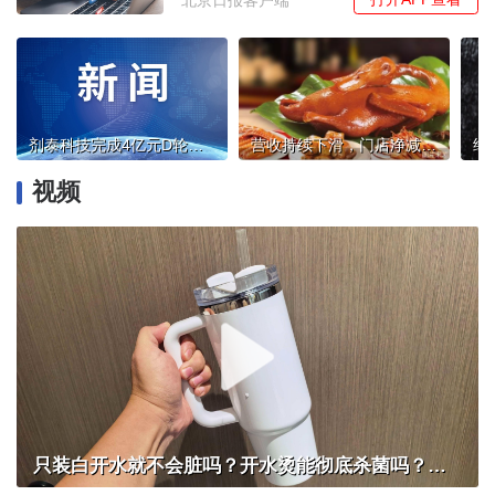
剂泰科技完成4亿元D轮融资！助力打造北京生物医药产业“新引擎”
营收持续下滑，门店净减少762家，煌上煌“千城万店”战略遇阻
视频
只装白开水就不会脏吗？开水烫能彻底杀菌吗？感控专家详解“吸管杯”藏菌真相｜都视频·热观察