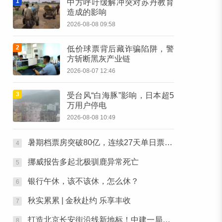
1
中方呼吁缓解冲突对苏丹教育
造成的影响
2026-08-08 09:58
2
低价球票背后藏诈骗陷阱，警
方斩断黑灰产业链
2026-08-07 12:46
3
受台风“白海豚”影响，日本超5
万用户停电
2026-08-08 10:49
暑期档票房突破80亿，连续27天单日票房破亿
4
挪威报告多起北极驯鹿异常死亡
5
银行午休，该不该休，怎么休？
6
秋实累累 | 金秋赴约 乐享丰收
7
打造北京长安街沿线新地标！中建一局中标CBD核心区Z9地块项目
8