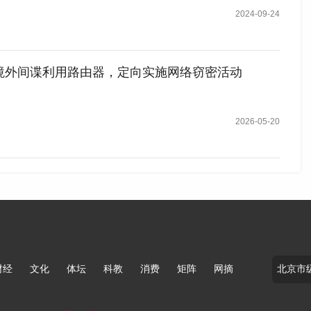
2024-09-24
境外间谍利用路由器，定向实施网络窃密活动
2026-05-20
工业大学拥有大量国家顶级科研团队和高端人才，承担国家
分关键。
财经
文化
体坛
科教
消费
矩阵
网摘