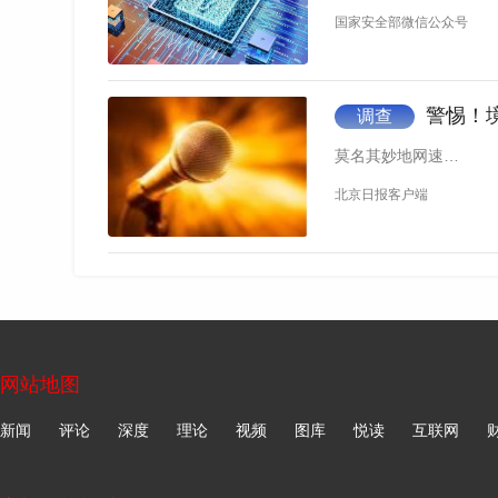
国家安全部微信公众号
警惕！
调查
莫名其妙地网速…
北京日报客户端
西安市公安局碑林分局副局长 靳琪：西北
多个重点科研项目，地位十分特殊，网络安全十
网站地图
新闻
评论
深度
理论
视频
图库
悦读
互联网