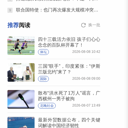
联合国特使：也门再次爆发大规模冲突风险升至四年多来最高水平
9
推荐
阅读
换一批
四十三载活力依旧 孩子们心心
念念的百队杯开幕了！
2026-08-08 10:42
体坛
三国“联手”，印度紧张：“伊斯
兰版北约”来了？
2026-08-08 09:00
国际
散布“洪水死了1万人”谣言，广
西横州一男子被拘
2026-08-07 13:49
北晚社会
最新外贸数据公布，四个关键
词解读中国经济韧性