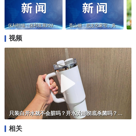
保利熙瑞：保利发展2026全国壹号作品发布会圆满落幕
香山樾：把文化豪宅，真正做到了纯粹
视频
只装白开水就不会脏吗？开水烫能彻底杀菌吗？感控专家详解“吸管杯”藏菌真相｜都视频·热观察
相关