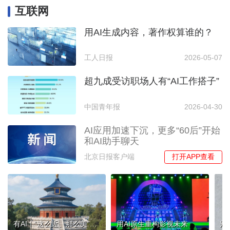
互联网
用AI生成内容，著作权算谁的？
工人日报
2026-05-07
超九成受访职场人有“AI工作搭子”
中国青年报
2026-04-30
AI应用加速下沉，更多“60后”开始
和AI助手聊天
打开APP查看
北京日报客户端
有AI｜“这么近、那么美”！用希区柯克变焦，看京津冀地标
用AI原生重构影视未来