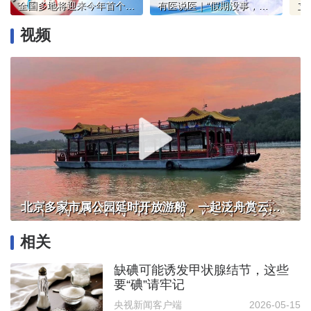
全国多地将迎来今年首个高温天 这份防护指南请查收
有医说医｜“假期没事，一上班就扛不住”？消化科医生：身体反应也会“延迟到账”
视频
北京多家市属公园延时开放游船，一起泛舟赏云霞！
相关
缺碘可能诱发甲状腺结节，这些
要“碘”请牢记
央视新闻客户端
2026-05-15