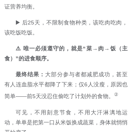
证营养均衡。
▶️ 后25天，不限制食物种类，该吃肉吃肉，
该吃饭吃饭。
⚠️ 唯一必须遵守的，就是
“菜→肉→饭
（主
食）
”
的进食
顺序
。
最终
结果：
大部分参与者都减肥成功，甚至
有人连血脂水平都降了下来；仅6人没瘦，原因也
②
简单——前5天没忍住偷吃了计划外的食物。
可见，不用刻意节食，不用大汗淋漓地运
动，单单是把第一口从米饭换成蔬菜，身体就悄悄