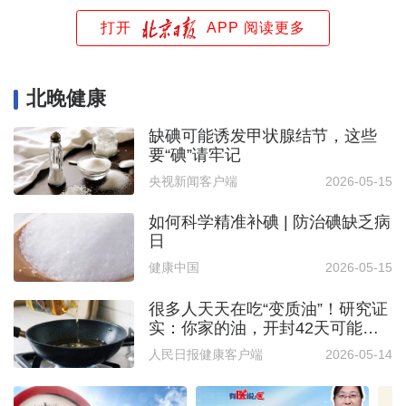
打开
APP 阅读更多
北晚健康
缺碘可能诱发甲状腺结节，这些
要“碘”请牢记
央视新闻客户端
2026-05-15
如何科学精准补碘 | 防治碘缺乏病
日
健康中国
2026-05-15
很多人天天在吃“变质油”！研究证
实：你家的油，开封42天可能
就“坏”了
人民日报健康客户端
2026-05-14