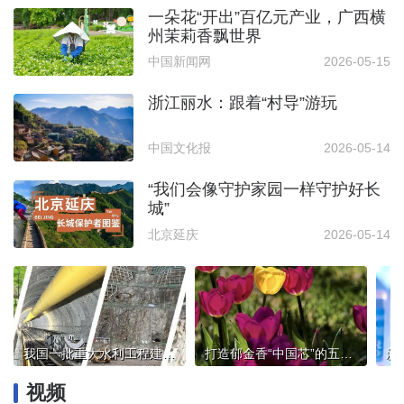
一朵花“开出”百亿元产业，广西横
州茉莉香飘世界
中国新闻网
2026-05-15
浙江丽水：跟着“村导”游玩
中国文化报
2026-05-14
“我们会像守护家园一样守护好长
城”
北京延庆
2026-05-14
我国一批重大水利工程建设按下加速键
打造郁金香“中国芯”的五家渠实践
视频