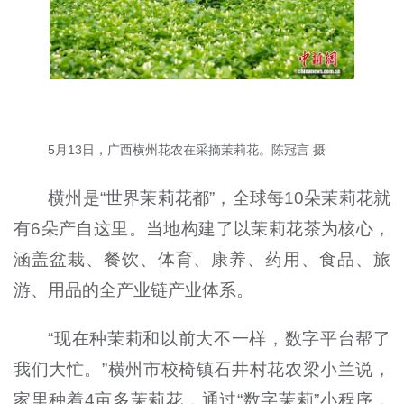
5月13日，广西横州花农在采摘茉莉花。陈冠言 摄
横州是“世界茉莉花都”，全球每10朵茉莉花就
有6朵产自这里。当地构建了以茉莉花茶为核心，
涵盖盆栽、餐饮、体育、康养、药用、食品、旅
游、用品的全产业链产业体系。
“现在种茉莉和以前大不一样，数字平台帮了
我们大忙。”横州市校椅镇石井村花农梁小兰说，
家里种着4亩多茉莉花，通过“数字茉莉”小程序，