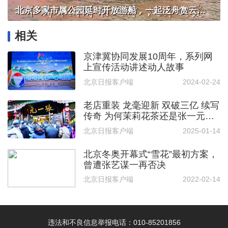
北京多家市属公园延时开放游船，一起泛舟赏云霞！
相关
京津冀协同发展10周年，系列网
上宣传活动讲述动人故事
北京日报客户端
2024-02-24
老店重装 龙毫迎新 双破三亿 续写
传奇 为何茉莉花茶还是张一元的
香
北京日报客户端
2025-01-14
北京冬奥开幕式“雪花”最初方案，
曾遭张艺谋一再否决
北京日报客户端
2022-02-14
违法和不良信息举报电话：010-85201856