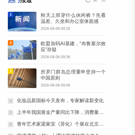
热门
报道
1
秋天上班穿什么休闲裤？先看
温差、久坐和办公室体面感
2026-08-06 09:20
2
欧盟加码AI基建，“布鲁塞尔效
应”存疑
2026-08-06 09:36
3
所罗门群岛总理重申坚持一个
中国原则
2026-08-06 09:48
化妆品新国标今天发布，专家解读新变化
4
上半年我国黄金产量同比下降，消费量同比微增
5
青年艺术家梁家宜《异化》个展在北京金台艺术馆启幕：以先锋艺术跨界公益，探寻“身体生成”的时代命题
6