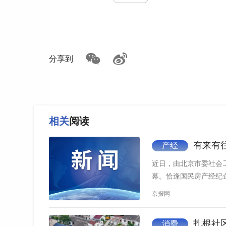
我爱我家
“社区家庭健型计划”，让邻里“有来有往”
分享到
随着城市化发展和居民生活节奏加快，许多
一洞察，在中国社区发展协会的指导下，我爱我家
乒乓球为载体，在北京、上海、杭州等八座城市落
流场景，让“远亲不如近邻”从口号变成真实可感的
相关
阅读
未来，我爱我家将持续联动更多专业机构，围
有来有往
产经
活动等多元化活动，并积极引入高规格体育资源，
到居民家门口，让邻里之间的交流，像乒乓球一样“
近日，由北京市委社会
幕。恰逢国民房产经纪
京报网
扎根社区
消费