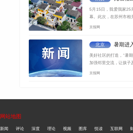
5月15日，我爱我家2
幕。此次，在苏州市相
京报网
暑期进
北京
司庆当天，我爱我家在各
美好社区的打造，“暑
加强邻里交流，让孩子
26载扎根社区，长效服务铸就国民品牌温度
京报网
二十六载砥砺前行， 我爱我家从北京甜水园
的国民居住服务品牌。一路走来规模不断壮大、
坚守尊重人的价值、深耕人与人之间的真诚联结
网站地图
长期以来，我爱我家始终坚持“以消费者为中心
主张，希望真正关注每一个家庭真实、多元的居
新闻
评论
深度
理论
视频
图库
悦读
互联网