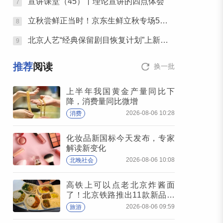
宣讲课堂（45）丨理论宣讲的四点体会
7
立秋尝鲜正当时！京东生鲜立秋专场5折开抢，承包你的秋日餐桌
8
北京人艺“经典保留剧目恢复计划”上新，潮热夏夜下起一场“雷雨”
9
推荐
阅读
换一批
上半年我国黄金产量同比下
降，消费量同比微增
2026-08-06 10:28
消费
化妆品新国标今天发布，专家
解读新变化
2026-08-06 10:08
北晚社会
高铁上可以点老北京炸酱面
了！北京铁路推出11款新品高
铁餐
2026-08-06 09:59
旅游