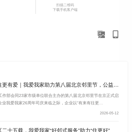
扫描二维码
集团副总裁高晓辉讲话
下载手机客户端
社区普遍面临邻里互动减少、社交场景缺失的问题。基于这
以“社区一份子”的身份发起“社区家庭健型计划”，率先以
地“国球进社区”活动。旨在搭建低门槛、轻量化的线下交
社区日常。
绕“社区家庭健型计划”推出健康互动、趣味运动会、亲子
更有爱｜我爱我家助力第八届北京邻里节，公益服务暖人心
将门店周边打造为社区活力“微枢纽”，把便民健康服务送
有来有往”。
工作部会同23家市级单位联合主办的第八届北京邻里节在京正式启
企业我爱我家26周年司庆来临之际，企业以“有来有往更…
2026-05-12
二十五载，我爱我家“好邻式服务”助力“住更好”