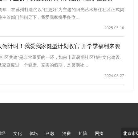
5周年，在苏州打造的以“住更好”为主题的阳光艺术居住社区正式揭
关主管部门的指导下，我爱我家携手多位…
2025-05-16
入倒计时！我爱我家健型计划收官 开学季福利来袭
城市开展“社区家庭健型计划”预热活动
期社区共建”是非常重要的一环，如何丰富暑期社区精神文化建设、
及家庭度过一个健康、充实的假期，是暑期社…
2024-08-27
一家社区门店起步， 逐渐成长为覆盖全国、深入万千社区
行业一路更迭变化，但我爱我家始终初心不改，一直坚信并
，这也是品牌多年来从未改变的核心底色与初心。
”。2023年初，企业进一步提出“住进每一种生活”的品牌
住需求，让居住服务不仅停留于交易本身，更成为人与生
财经
文化
体坛
科教
消费
矩阵
网摘