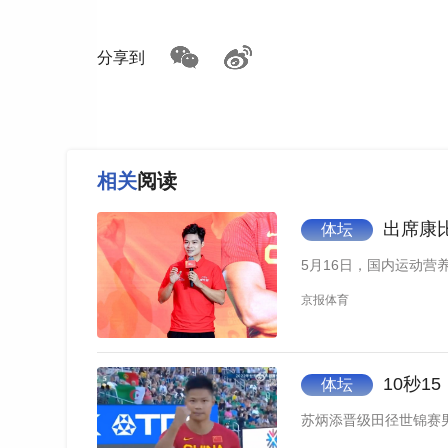
分享到
相关
阅读
出席康比
体坛
5月16日，国内运动营
京报体育
10秒
体坛
苏炳添晋级田径世锦赛