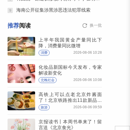
海南公开征集涉黑涉恶违法犯罪线索
9
推荐
阅读
换一批
上半年我国黄金产量同比下
降，消费量同比微增
2026-08-06 10:28
消费
化妆品新国标今天发布，专家
解读新变化
2026-08-06 10:08
北晚社会
高铁上可以点老北京炸酱面
了！北京铁路推出11款新品高
铁餐
2026-08-06 09:59
旅游
京报读书丨本周书单来了！留
言送《北京食光》