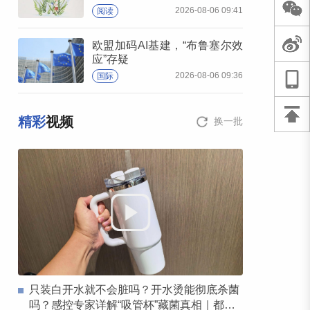
2026-08-06 09:41
阅读
欧盟加码AI基建，“布鲁塞尔效
应”存疑
2026-08-06 09:36
国际
精彩
视频
换一批
只装白开水就不会脏吗？开水烫能彻底杀菌
吗？感控专家详解“吸管杯”藏菌真相｜都视