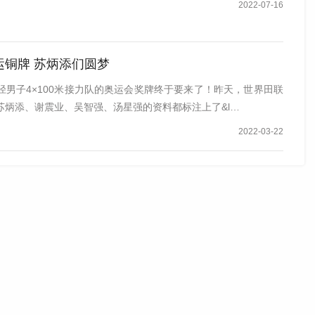
2022-07-16
运铜牌 苏炳添们圆梦
径男子4×100米接力队的奥运会奖牌终于要来了！昨天，世界田联
苏炳添、谢震业、吴智强、汤星强的资料都标注上了&l…
2022-03-22