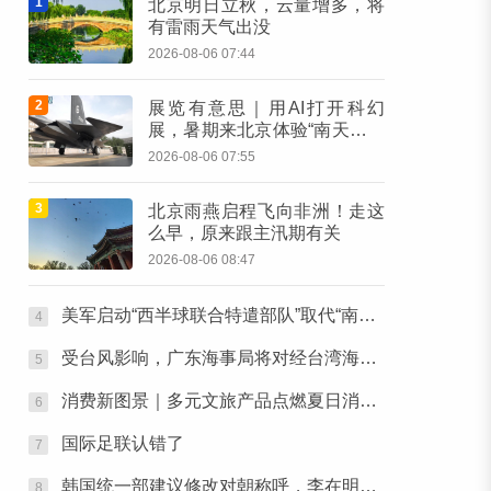
1
北京明日立秋，云量增多，将
有雷雨天气出没
2026-08-06 07:44
2
展览有意思｜用AI打开科幻
展，暑期来北京体验“南天门计
划”科幻装备
2026-08-06 07:55
3
北京雨燕启程飞向非洲！走这
么早，原来跟主汛期有关
2026-08-06 08:47
美军启动“西半球联合特遣部队”取代“南方之矛”
4
受台风影响，广东海事局将对经台湾海峡南口北上船舶实施交通管制
5
消费新图景｜多元文旅产品点燃夏日消费热潮
6
国际足联认错了
7
韩国统一部建议修改对朝称呼，李在明称仍有争议
8