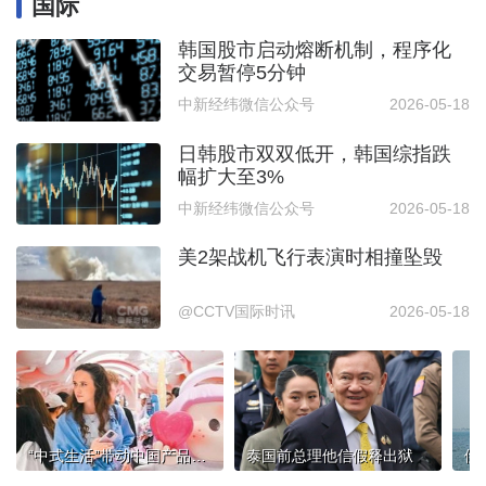
国际
韩国股市启动熔断机制，程序化
交易暂停5分钟
中新经纬微信公众号
2026-05-18
日韩股市双双低开，韩国综指跌
幅扩大至3%
中新经纬微信公众号
2026-05-18
美2架战机飞行表演时相撞坠毁
@CCTV国际时讯
2026-05-18
“中式生活”带动中国产品出海
泰国前总理他信假释出狱