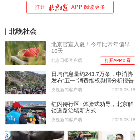
打开
APP 阅读更多
北晚社会
北京官宣入夏！今年比常年偏早
10天
打开APP查看
北京日报客户端
日均信息量约243.7万条，中消协
发布“五一”消费维权舆情分析报告
央视新闻客户端
2026-05-18
红闪待行区+体验式劝导，北京解
锁道路治堵新方式
央视新闻客户端
2026-05-18