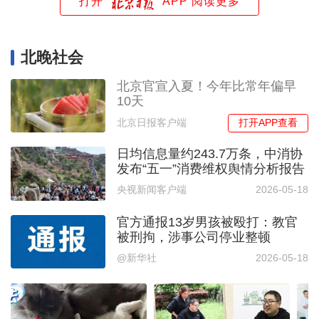
打开
APP 阅读更多
北晚社会
北京官宣入夏！今年比常年偏早
10天
打开APP查看
北京日报客户端
日均信息量约243.7万条，中消协
发布“五一”消费维权舆情分析报告
央视新闻客户端
2026-05-18
官方通报13岁男孩被殴打：教官
被刑拘，涉事公司停业整顿
@新华社
2026-05-18