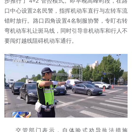
步推行了“4+2”管控模式。即早晚高峰时段，在路
口中心设置2名民警，指挥机动车直行与左转车流
错时放行。路口四角设置4名制服协警，专盯右转
弯机动车礼让斑马线，同时引导非机动车和行人不
要闯灯越线阻碍机动车通行。
交管部门表示，自体验式劝导执法措施