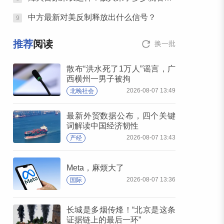
中方最新对美反制释放出什么信号？
9
推荐
阅读
换一批
散布“洪水死了1万人”谣言，广
西横州一男子被拘
2026-08-07 13:49
北晚社会
最新外贸数据公布，四个关键
词解读中国经济韧性
2026-08-07 13:43
产经
Meta，麻烦大了
2026-08-07 13:36
国际
长城是多烟传烽！“北京是这条
证据链上的最后一环”