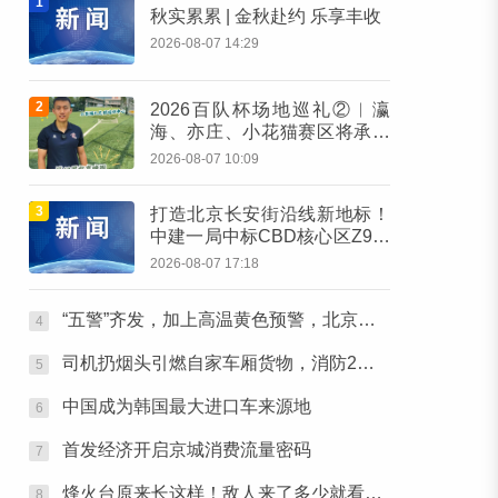
1
秋实累累 | 金秋赴约 乐享丰收
2026-08-07 14:29
2
2026百队杯场地巡礼②︱瀛
海、亦庄、小花猫赛区将承办
多组别百队杯比赛
2026-08-07 10:09
3
打造北京长安街沿线新地标！
中建一局中标CBD核心区Z9地
块项目
2026-08-07 17:18
“五警”齐发，加上高温黄色预警，北京目前“六警”生效中
4
司机扔烟头引燃自家车厢货物，消防2分钟扑灭明火
5
中国成为韩国最大进口车来源地
6
首发经济开启京城消费流量密码
7
烽火台原来长这样！敌人来了多少就看冒几股烟（留言出题有惊喜）
8