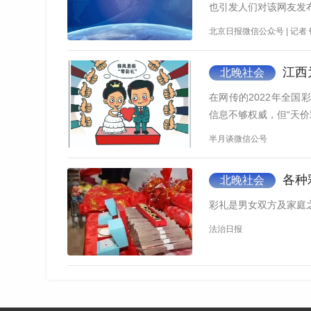
也引发人们对该网友发
北京日报微信公众号 | 记者
江西
北晚社会
在网传的2022年全
信息不够权威，但“天价
半月谈微信公号
贵州省六盘水市六枝特区人民法院法官 肖维
现金，当时就交付给那个被告朱某，接着下午，
各种
北晚社会
元。在同一天之内，这个原告共计向这个被告朱某
彩礼是男女双方及家庭
办理结婚手续后，双方按习俗在男方老家举办
法治日报
海共同生活。然而仅几天后，这段婚姻关系急转