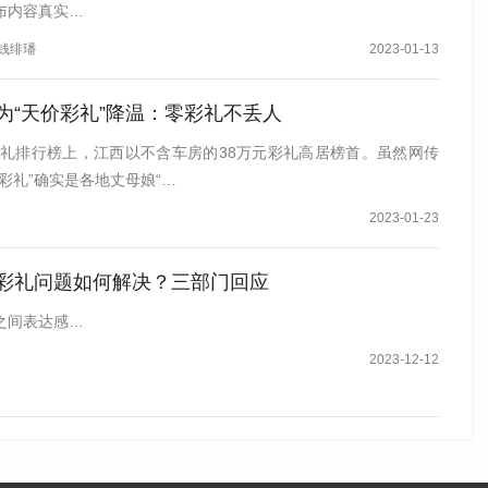
布内容真实…
 钱绯璠
2023-01-13
为“天价彩礼”降温：零彩礼不丢人
国彩礼排行榜上，江西以不含车房的38万元彩礼高居榜首。虽然网传
彩礼”确实是各地丈母娘“…
2023-01-23
琼：
在办理结婚证结束以后，原告周某就取了10万块钱的
向那个被告新开户设立的一张银行卡上又再次打款了10万
彩礼问题如何解决？三部门回应
支付了20万元的彩礼。
之间表达感…
了婚礼，随后于3月12日，一同前往男方周某的工作地上
2023-12-12
直下。