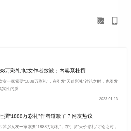
我们的婚姻就增加了过多的物质要素在里面。但是他如果完
对整个双方婚姻、双方家庭来讲是一个潜藏的不和谐因素。
人民法院涉彩礼纠纷典型案例中，有一件这样的案例，2024
，三天后，双方便办理了结婚登记手续。男方向女方支付了
了。
888万彩礼”帖文作者致歉：内容系杜撰
友一家索要“1888万彩礼”，在引发“天价彩礼”讨论之时，也引发
真实性的质…
2023-01-13
杜撰“1888万彩礼”作者道歉了？网友热议
萍乡女友一家索要“1888万彩礼”，在引发“天价彩礼”讨论之时，