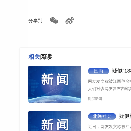
来小家庭的一个启动资金，高额彩礼的时候，给
全冲击了其中一方家庭所能够承担的能力，那么
分享到
收20万彩礼后 仅共同生活10天即分居
在2026年1月，最高人民法院发布的第三批
年3月1日，男子周某与女子朱某通过相亲相识
相关
阅读
20万元彩礼，但双方仅仅共同生活10天后就分居
疑似“1
国内
网友发文称被江西萍乡女
人们对该网友发布内容
澎湃新闻
疑似
北晚社会
近日，网友发文称被江西