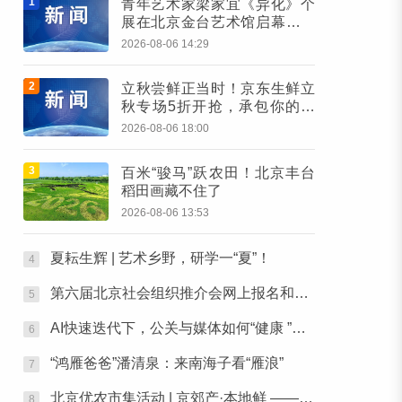
1
青年艺术家梁家宜《异化》个
展在北京金台艺术馆启幕：以
先锋艺术跨界公益，探寻“身体
2026-08-06 14:29
生成”的时代命题
2
立秋尝鲜正当时！京东生鲜立
秋专场5折开抢，承包你的秋
日餐桌
2026-08-06 18:00
3
百米“骏马”跃农田！北京丰台
稻田画藏不住了
2026-08-06 13:53
夏耘生辉 | 艺术乡野，研学一“夏”！
4
第六届北京社会组织推介会网上报名和素材征集通知
5
AI快速迭代下，公关与媒体如何“健康 ”行之张北草原主题活动圆满落幕
6
“鸿雁爸爸”潘清泉：来南海子看“雁浪”
7
北京优农市集活动 | 京郊产·本地鲜 ——本周六，去朝阳公园“鲜”起来！
8