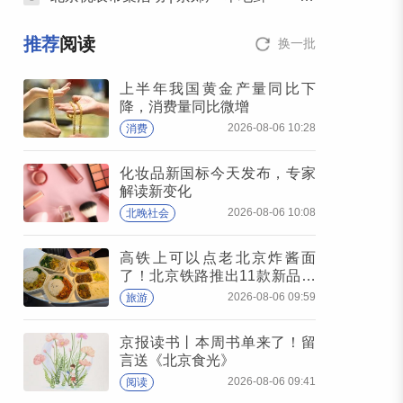
推荐
阅读
换一批
上半年我国黄金产量同比下
降，消费量同比微增
2026-08-06 10:28
消费
化妆品新国标今天发布，专家
解读新变化
2026-08-06 10:08
北晚社会
高铁上可以点老北京炸酱面
了！北京铁路推出11款新品高
铁餐
2026-08-06 09:59
旅游
京报读书丨本周书单来了！留
言送《北京食光》
2026-08-06 09:41
阅读