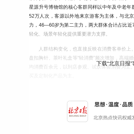
星源升号博物馆的核心客群同样以中年及中老年群
52万人次，客源以外地来京游客为主体，与北京
力，46—60岁为第二主力，两大群体合计占比近
轻化、场景年轻化提供重要潜力支撑。
人群结构变化，也直接反映在消费客单价上。
盘扣胸针、茶叶礼盒等“轻消费”频次增加，高端
下载“北京日报
均消费百余元，以到店参观、试饮体验消费为主。
买及定制化产品为主。
消费者结构与人均客单价的变化，让老字号博
可忽视的增量引擎。与此同时，通过各家老字号
显著趋势拐点。大栅栏地区凭借“老字号+国潮”
“慢消费”体验京味文化