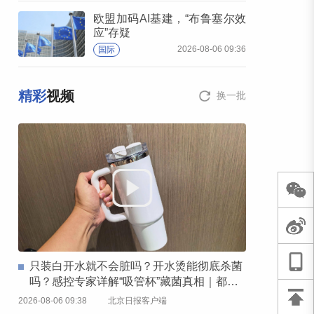
欧盟加码AI基建，“布鲁塞尔效
应”存疑
2026-08-06 09:36
国际
精彩
视频
换一批
只装白开水就不会脏吗？开水烫能彻底杀菌
吗？感控专家详解“吸管杯”藏菌真相｜都视
频·热观察
2026-08-06 09:38
北京日报客户端