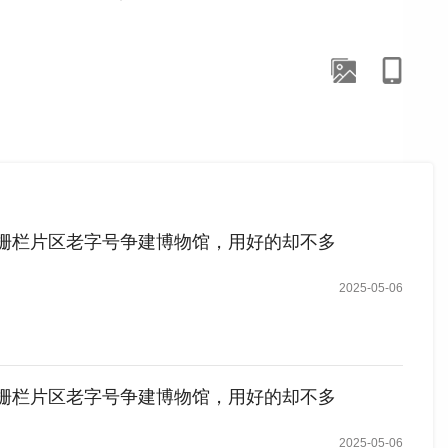
——买东西。绸缎、鞋帽、药材、茶叶，家家铺面挨着铺
缠四大恒”的民谣，说的便是老北京人心中最体面的生活方
26平方公里范围内，有大大小小113条街巷胡同，里面藏
货的地方”。走进大栅栏地区，老字号的门面还在，但游客的
酿酒师傅雕塑；在六必居博物馆老酱缸前拍照；在内联升二
空间里试穿马面裙；在全聚德博物馆看完烤鸭技艺展再下楼
大栅栏片区老字号争建博物馆，用好的却不多
验地”。
2025-05-06
2026年《北京市国民经济和社会发展计划报告》明确提
地区作为文商旅体展融合的重点试验场，不仅保留老字号的
非遗研学活动、新春市集等文旅场景中。与此同时，大栅栏
物馆持续导入高质量客流。
大栅栏片区老字号争建博物馆，用好的却不多
义，远远超越了一般意义上的“流量入口”。可以说，源升
2025-05-06