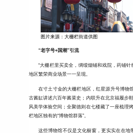
图片来源：大栅栏街道供图
“老字号+国潮”引流
“大栅栏里买卖全，绸缎烟铺和戏院，药铺针
地区繁荣商业场景一一呈现。
在寸土寸金的大栅栏地区，红星源升号博物馆
古酱缸讲述六百年酱菜史；内联升在北京福履步
风美学体验空间；全聚德则在七楼藏了一座梳理
栏地区独有的“博物馆群落”。
这些博物馆不仅是文化橱窗，更实实在在地带