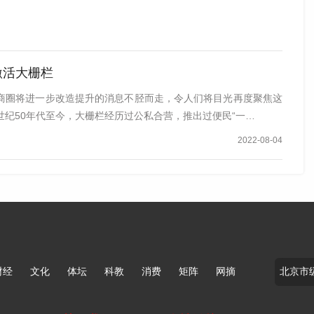
是品牌根系与地理血脉的一体共生。在客流转化层面，前门
的品牌认知人群。同时，多种政策将持续提升前门街区的整
更优质的客源结构和更完善的街区配套。
 激活大栅栏
维度融合的商业区。2026年春节，前门大街日均客流超
商圈将进一步改造提升的消息不胫而走，令人们将目光再度聚焦这
前门店春节期间每日进店量约2000—3000人次，单日营
世纪50年代至今，大栅栏经历过公私合营，推出过便民“一…
门店每日进店量约1万—2万人次，带动老字号销售额增长
2022-08-04
北京文旅核心目的地之一，拥有稳定且持续的高质量客流。
商圈正向国际化升级。六必居博物馆直接分享商圈客流红利，
速触达大量游客与本地市民，大幅降低独立获客成本。”
北京商报记者采访时指出，大栅栏地区是北京传统核心商业
财经
文化
体坛
科教
消费
矩阵
网摘
史底蕴独一无二。同时，大栅栏地区是来京游客必打卡目的
、体验老字号品牌与特色产品，精准契合老字号的客群需