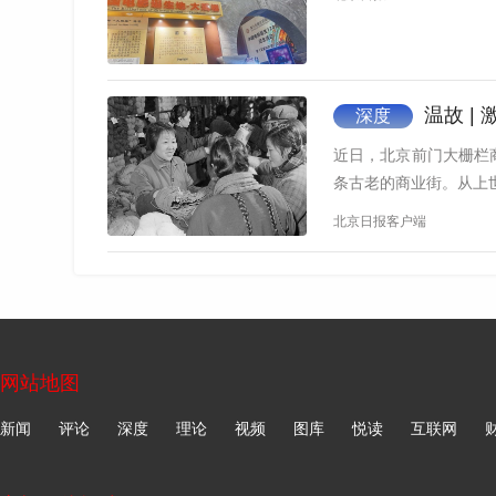
号与“前门”之间，不是简单的空间附着关系，而
每年数以千万计的游客为源升号提供了持续稳定
体品质和吸引力，为源升号等老字号博物馆带来
温故 |
深度
数据印证了大栅栏地区逐渐成为文商旅体展多
近日，北京前门大栅栏
18万人次。此外，据报道，在大栅栏地区，六必居
条古老的商业街。从上
业额约16万—17万元；同样，春节期间内联升
北京日报客户端
20%—30%。
六必居相关负责人指出：“大栅栏地区作为
2025年西城区离境退税备案商店达270家，
2025年我们举办了一系列活动，这些活动均能快
网站地图
中国商业联合会专家委员会委员赖阳在接受
新闻
评论
深度
理论
视频
图库
悦读
互联网
街区，是北京老字号集聚度最高的区域之一，历
地，游客到访的核心诉求就是感受北京传统文化