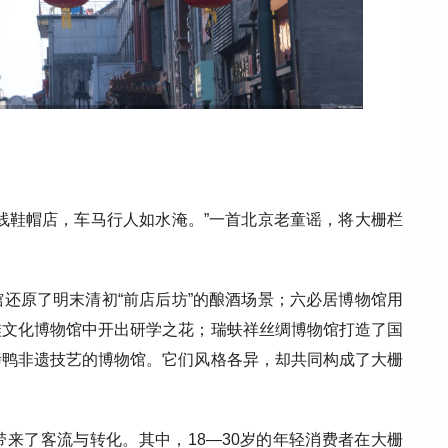
线鞋帽店，车马行人如水淹。”一首北京老童谣，将大栅栏
还原了明末清初“前店后坊”的酿酒场景；六必居博物馆用
鞋文化博物馆中开出研学之花；瑞蚨祥丝绸博物馆打造了国
烤鸭非遗技艺的博物馆。它们风格各异，却共同构成了大栅
来了客流与转化。其中，18—30岁的年轻消费者在大栅