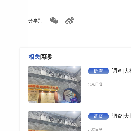
自明清起，人们来大栅栏地区的目的很纯粹
面。“头顶马聚源，脚踩内联升，身穿瑞蚨祥，腰
分享到
式。
如今的大栅栏地区却与往昔发生了变化，在1.
着30家中华老字号，这里不再只是一个单纯“卖
脚步却慢了下来。他们在红星源升号博物馆里看
相关
阅读
楼喝一杯咖啡翻翻书；在瑞蚨祥丝绸博物馆国风
调查|
调查
等位吃饭。这条街，从“购物目的地”变成了“文化体
北京日报
这一转变的背后，是相关战略与政策的推动。
出，推动文商旅体展融合丰富消费供给。大栅栏
商业本色，更将其嵌入到中轴线文化探访路线、
地区文商旅体展的融合生态，正为各家老字号博
调查|
调查
红星方面表示，前门大街对源升号博物馆的意
北京日报