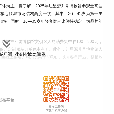
体为主。据了解，2025年红星源升号博物馆参观量高达
核心旅游市场结构高度一致。其中，36—45岁为第一主
70%。同时，18—35岁年轻客群占比保持稳定，为品牌年
瑞蚨祥丝绸博物馆文创区人均消费集中在100—300元，
婚服、定制服装订单稳中有升。此外，红星源升号博物馆人
”客户端 阅读体验更佳哦
而线上渠道人均消费高于500元，以高客单产品、整箱购
物馆不再只是“场景秀”，而成为大栅栏地区商业生态中不
博物馆的客群画像不难发现，消费者结构整体年轻化，已成
标签，正成为年轻一代探寻非遗与传统工艺的主要入口。
扫描二维码
下载手机客户端