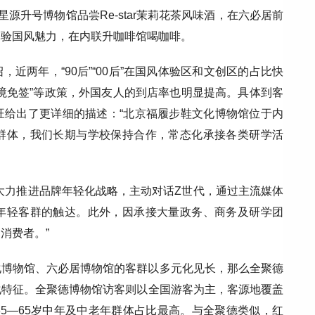
源升号博物馆品尝Re-star茉莉花茶风味酒，在六必居前
体验国风魅力，在内联升咖啡馆喝咖啡。
近两年，“90后”“00后”在国风体验区和文创区的占比快
境免签”等政策，外国友人的到店率也明显提高。具体到客
旺给出了更详细的描述：“北京福履步鞋文化博物馆位于内
群体，我们长期与学校保持合作，常态化承接各类研学活
大力推进品牌年轻化战略，主动对话Z世代，通过主流媒体
年轻客群的触达。此外，因承接大量政务、商务及研学团
消费者。”
化博物馆、六必居博物馆的客群以多元化见长，那么全聚德
化特征。全聚德博物馆访客则以全国游客为主，客源地覆盖
5—65岁中年及中老年群体占比最高。与全聚德类似，红