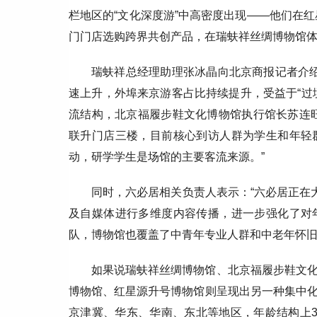
栏地区的“文化深度游”中高密度出现——他们在红星
门门店选购跨界共创产品，在瑞蚨祥丝绸博物馆
瑞蚨祥总经理助理张冰晶向北京商报记者介绍，
速上升，外埠来京游客占比持续提升，受益于“过
流结构，北京福履步鞋文化博物馆执行馆长苏连
联升门店三楼，目前核心到访人群为学生和年轻
动，研学学生是场馆的主要客流来源。”
同时，六必居相关负责人表示：“六必居正在
及自媒体进行多维度内容传播，进一步强化了对
队，博物馆也覆盖了中青年专业人群和中老年怀旧
如果说瑞蚨祥丝绸博物馆、北京福履步鞋文
博物馆、红星源升号博物馆则呈现出另一种集中
京津冀、华东、华南、东北等地区，年龄结构上3