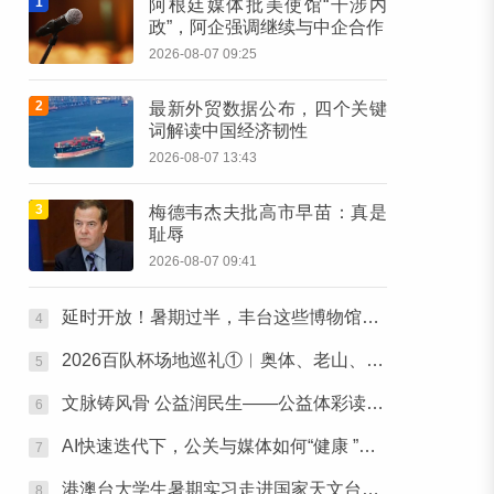
1
阿根廷媒体批美使馆“干涉内
政”，阿企强调继续与中企合作
2026-08-07 09:25
2
最新外贸数据公布，四个关键
词解读中国经济韧性
2026-08-07 13:43
3
梅德韦杰夫批高市早苗：真是
耻辱
2026-08-07 09:41
延时开放！暑期过半，丰台这些博物馆的“夏令时”还在继续→
4
2026百队杯场地巡礼①︱奥体、老山、郑常庄赛区静候百队杯开幕
5
文脉铸风骨 公益润民生——公益体彩读书会《唐诗宋词中的功夫梦》圆满落幕
6
AI快速迭代下，公关与媒体如何“健康 ”行之张北草原主题活动圆满落幕
7
港澳台大学生暑期实习走进国家天文台兴隆站，大国重器震撼人心
8