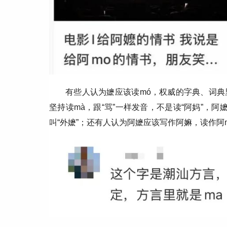
有些人认为嬷应该读mó，权威的字典、词
坚持读mà，跟“骂”一样发音，不是读“阿妈”，
叫“外嬷”；还有人认为阿嬷应该写作阿嫲，读作阿m