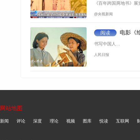
《百年跨国两地书》展
海外奋…
@央视新闻
电影《
阅读
书写中国人…
人民日报
网站地图
新闻
评论
深度
理论
视频
图库
悦读
互联网