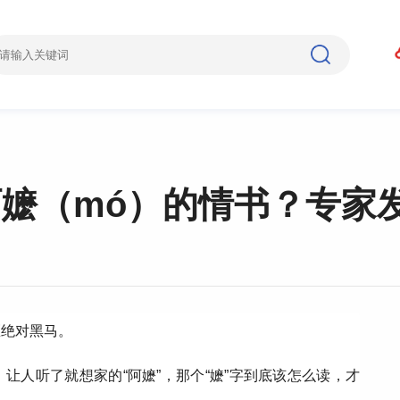
阿嬷（mó）的情书？专家
匹绝对黑马。
让人听了就想家的“阿嬷”，那个“嬷”字到底该怎么读，才