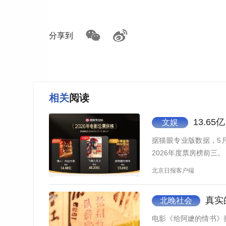
5月17日，中国当代语言学家、音韵学家林
阿嬷（mà）。
分享到
相关
阅读
13.6
文娱
据猫眼专业版数据，5月
2026年度票房榜前三。
北京日报客户端
真实
北晚社会
电影《给阿嬷的情书》