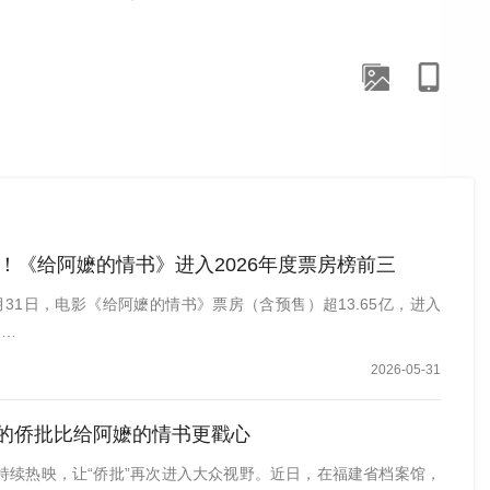
伦伦在一场座谈会中呼吁，请大家不要念阿嬷（mó），请说
5亿！《给阿嬷的情书》进入2026年度票房榜前三
31日，电影《给阿嬷的情书》票房（含预售）超13.65亿，进入
 …
2026-05-31
的侨批比给阿嬷的情书更戳心
持续热映，让“侨批”再次进入大众视野。近日，在福建省档案馆，