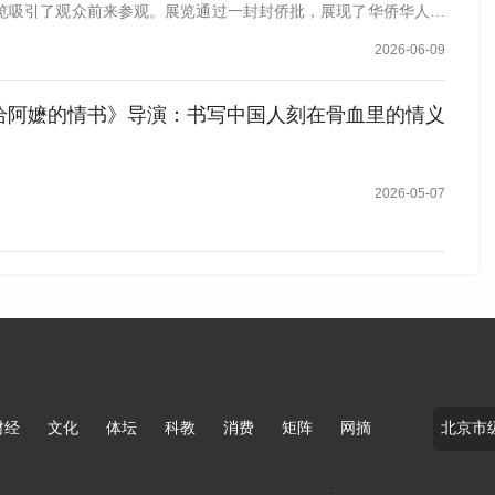
览吸引了观众前来参观。展览通过一封封侨批，展现了华侨华人在
2026-06-09
给阿嬷的情书》导演：书写中国人刻在骨血里的情义
2026-05-07
财经
文化
体坛
科教
消费
矩阵
网摘