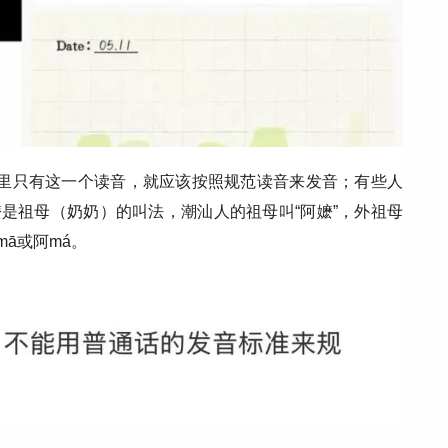
典里只有这一个读音，就应该按照规范读音来发音；有些人
阿嬷是祖母（奶奶）的叫法，潮汕人的祖母叫“阿嬷”，外祖母
ā或阿má。