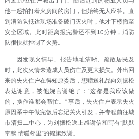
内近10位住户喊出了门。随后赶到的物业人员与
他一起拍打着火房间的房门，但始终无人应答。直
到消防队抵达现场准备破门灭火时，他才下楼撤至
安全区域。此时距离报完警还不到10分钟，消防
队很快就控制了火势。
因发现火情早、报告地址清晰、疏散居民及
时，此次火情未造成人员伤亡及更大损失。外出回
来的失火住户在得知原委后，想赠送礼品向刘振松
表达谢意，被他婉言谢绝了：“这都是我应该做
的，换作谁都会帮忙。” 事后，失火住户表示失火
原因系中午做完饭后忘记关火引发，并专程前往城
市清扫二中心，为刘振松送上感谢信和写有“默默
奉献 情暖邻里”的锦旗致谢。