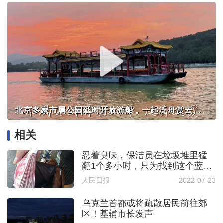
北京多家市属公园延时开放游船，一起泛舟赏云霞！
相关
忍着臭味，保洁员在垃圾堆里猛
翻1个多小时，只为找到这个蓝色
塑料袋
人民日报
2022-07-23
乌克兰首都或将疏散居民前往郊
区！基辅市长发声