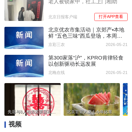
老人被锁家中，社工上门相助
打开APP查看
北京日报客户端
北京优农市集活动｜京郊产•本地
鲜 “五色三味”西瓜登场，本周末
朝阳公园喊你来吃瓜
京彩三农
2026-05-21
第300家落“沪”，KPRO肯律轻食
以创新驱动长远发展
北晚在线
2026-05-21
先后与8人相亲索要彩礼60余万，涉高额彩礼骗局案件细节公布
北京官宣入夏！今年比常年偏早10天
视频