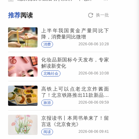
推荐
阅读
换一批
上半年我国黄金产量同比下
降，消费量同比微增
2026-08-06 10:28
消费
化妆品新国标今天发布，专家
解读新变化
2026-08-06 10:08
北晚社会
高铁上可以点老北京炸酱面
了！北京铁路推出11款新品高
铁餐
2026-08-06 09:59
旅游
京报读书丨本周书单来了！留
言送《北京食光》
2026-08-06 09:41
阅读