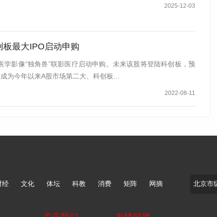
2025-12-03
创板最大IPO启动申购
医学影像“独角兽”联影医疗启动申购。未来该股将登陆科创板，预
有望成为今年以来A股市场第二大、科创板…
2022-08-11
财经
文化
体坛
科教
消费
矩阵
网摘