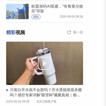
欧盟加码AI基建，“布鲁塞尔效
应”存疑
2026-08-06 09:36
国际
精彩
视频
换一批
只装白开水就不会脏吗？开水烫能彻底杀菌
吗？感控专家详解“吸管杯”藏菌真相｜都视
频·热观察
2026-08-06 09:38
北京日报客户端