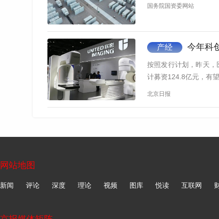
国务院国资委网站
今年科
产经
按照发行计划，昨天，
计募资124.8亿元，
北京日报
网站地图
新闻
评论
深度
理论
视频
图库
悦读
互联网