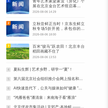
1
青年艺术家梁家宜《异化》个
展在北京金台艺术馆启幕：以
先锋艺术跨界公益，探寻“身体
2026-08-06 14:29
生成”的时代命题
2
立秋尝鲜正当时！京东生鲜立
秋专场5折开抢，承包你的秋
日餐桌
2026-08-06 18:00
3
百米“骏马”跃农田！北京丰台
稻田画藏不住了
2026-08-06 13:53
夏耘生辉 | 艺术乡野，研学一“夏”！
4
第六届北京社会组织推介会网上报名和素材征集通知
5
AI快速迭代下，公关与媒体如何“健康 ”行之张北草原主题活动圆满落幕
6
“鸿雁爸爸”潘清泉：来南海子看“雁浪”
7
北京优农市集活动 | 京郊产·本地鲜 ——本周六，去朝阳公园“鲜”起来！
8