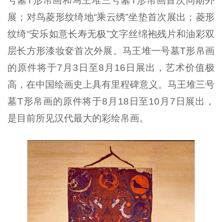
号墓T形帛画和马王堆三号墓T形帛画首次同期外
展；对鸟菱形纹绮地“乘云绣”坐垫首次展出；菱形
纹绮“安乐如意长寿无极”文字丝绵袍残片和油彩双
层长方形漆妆奁首次外展。马王堆一号墓T形帛画
的原件将于7月3日至8月16日展出，艺术价值极
高，在中国绘画史上具有里程碑意义。马王堆三号
墓T形帛画的原件将于8月18日至10月7日展出，
是目前所见汉代最大的彩绘帛画。