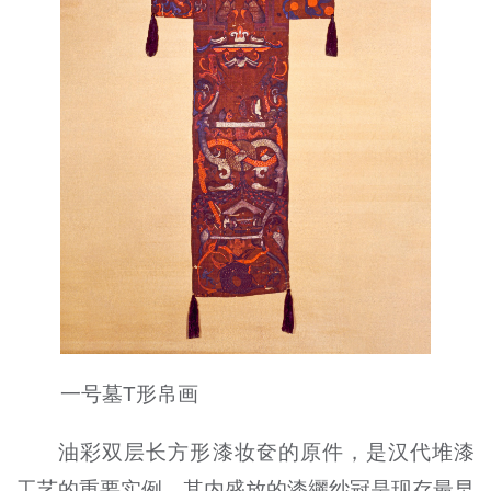
一号墓T形帛画
油彩双层长方形漆妆奁的原件，是汉代堆漆
工艺的重要实例，其内盛放的漆纚纱冠是现存最早