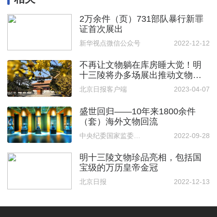
2万余件（页）731部队暴行新罪
证首次展出
新华视点微信公众号
2022-12-12
不再让文物躺在库房睡大觉！明
十三陵将办多场展出推动文物活
化利用
北京日报客户端
2023-04-07
盛世回归——10年来1800余件
（套）海外文物回流
中央纪委国家监委网站
2022-09-28
明十三陵文物珍品亮相，包括国
宝级的万历皇帝金冠
北京日报
2022-12-13