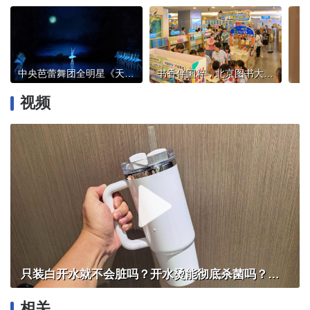
中央芭蕾舞团全明星《天鹅湖》焕新，首席主演携手新生力量演绎经典
书香伴国粹，北京图书大厦“六一”打造沉浸式阅读与文化体验
视频
只装白开水就不会脏吗？开水烫能彻底杀菌吗？感控专家详解“吸管杯”藏菌真相｜都视频·热观察
相关