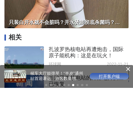
只装白开水就不会脏吗？开水烫能彻底杀菌吗？感控专家详解“吸管杯”藏菌真相｜都视频·热观察
相关
扎波罗热核电站再遭炮击，国际
原子能机构：这是在玩火！
环球网
2022-11-21
候车大厅能弹琴！“半岁”通州
打开客户端
扎波罗热核电站的外部电力供应
站首迎暑运，旅客数量增加
已恢复
近四成
央视新闻客户端
2022-11-25
俄媒：扎波罗热核电站火灾已被
扑灭
央视新闻客户端
2022-08-07