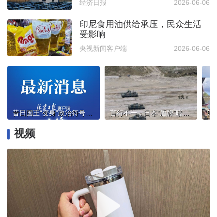
经济日报
2026-06-06
印尼食用油供给承压，民众生活
受影响
央视新闻客户端
2026-06-06
昔日国王“变身”政治符号，印度多地掀起希瓦吉“非法造像潮”
言行不一，日本“盾牌”暗藏“进攻”野心
视频