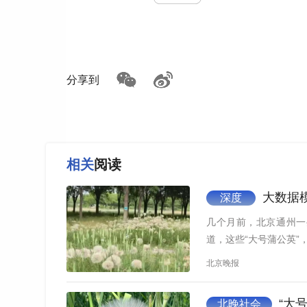
生”（从栽培转变为野生状态）成为入侵植物。月
刘全儒随手碰了碰草丛中几棵还很娇小的大叶
众很熟悉它长大以后的样子，因果实形似磨盘，成
分享到
济价值和药用价值广泛，最早记载见于《诗经》《
地区。
有何影响？
相关
阅读
路边“野菜”可能是“恶性杂草”
大数据
深度
生物园一处墙角裂缝，顽强生长着一棵宽大
几个月前，北京通州一
菜吃。”
1935
年，杭州就采集到美洲商陆标本。此
道，这些“大号蒲公英”
是鸟类散布。“几乎每年都能看到误食美洲商陆
北京晚报
食中毒进
ICU
抢救。”
“大
北晚社会