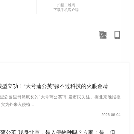
扫描二维码
见草喜欢在夜间开花，芳香怡人，因此有“夜来香”的别名。
下载手机客户端
野草，“苘麻，最早从印度传进来的，已经上千年了。”公
熟后果实发黑，老一辈又叫它“磨盘草”“黑馒头”。苘麻经
周礼》。现在，早就“逸生”遍布除青藏高原外我国大部分
模型立功！“大号蒲公英”躲不过科技的火眼金睛
叶片植物。“这是美洲商陆，原产北美，有毒，千万别当野
些公园里悄然疯长的“大号蒲公英”引发市民关注。据北京晚报报
后它作为景观植物引种到各地，其种子通过食果动物特别
，实为外来入侵植…
中毒的新闻，前几天有重庆的医生联系我，有两个患者因误
2026-08-04
号蒲公英”现身北京，是入侵物种吗？专家：是，但危害不大