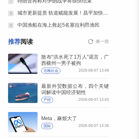
特朗普再称对伊朗战争将很快结束
7
城市更新提质 轨道赋能发展！昌平加快构建区域协调发展新格局
8
中国渔船在海上救起5名塞拉利昂渔民
9
推荐
阅读
换一批
散布“洪水死了1万人”谣言，广
西横州一男子被拘
2026-08-07 13:49
北晚社会
最新外贸数据公布，四个关键
词解读中国经济韧性
2026-08-07 13:43
产经
Meta，麻烦大了
2026-08-07 13:36
国际