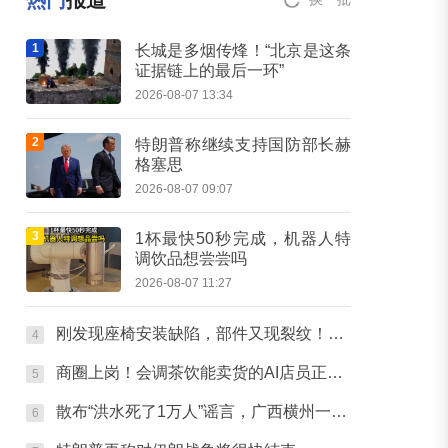
热门
报道
1
长城是多烟传烽！“北京是这条
证据链上的最后一环”
2026-08-07 13:34
2
特朗普称继续支持国防部长赫
格塞思
2026-08-07 09:07
3
1杯最快50秒完成，机器人特
调饮品想尝尝吗
2026-08-07 11:27
刚发现座椅安装缺陷，部件又现裂纹！美联邦航空局下令：排查
4
商圈上岗！会调茶饮能卖货的AI店员正在进化
5
散布“洪水死了1万人”谣言，广西横州一男子被拘
6