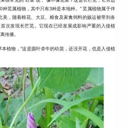
来很常见的“野菜”说：“像不像苋菜？这是长芒苋，它旁边
20
种苋属植物，其中只有
3
种是本地种。” 苋属植物属于伴
北美，随着棉花、大豆、粮食及家禽饲料的贩运被带到各
边首次发现长芒苋。它现在已经发展成影响严重的入侵植
距离传播。
草本植物，“这是圆叶牵牛的幼苗，还没开花，也是入侵植