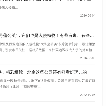
外来入侵物…
2026-06-04
蒲公英”，它们也是入侵植物！有些有毒、有些引发过敏、有些危害农作物
中亚及西亚地区的入侵植物“大号蒲公英”长喙婆罗门参，最近频繁
园，引发市民关注。据相关数据，京津冀地区构成入侵的外来植物
叶牵牛、苘麻、月见草其实都是入侵植物。 它们怎么来的？会有哪
2026-06-08
与之相处？北京师范大学生命科学学院教授、著名植物学家刘全儒
半，精彩继续！北京这些公园还有好看好玩儿的
市属公园秋景渐浓，剩下的3天假期，公园里还有哪些好看好玩
植物园（北园）“菊映芳华”…
2022-10-05