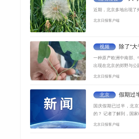
近期，北京多地出现了
北京日报客户端
除了“大号
视频
一种原产欧洲中南部、
出现在北京的郊野与公
共有82种，常见的圆
北京日报客户端
些影响？我们应该如何
详解。…
假期过
北京
国庆假期已过半，北京
的？ 记者了解到，国家
北京日报客户端