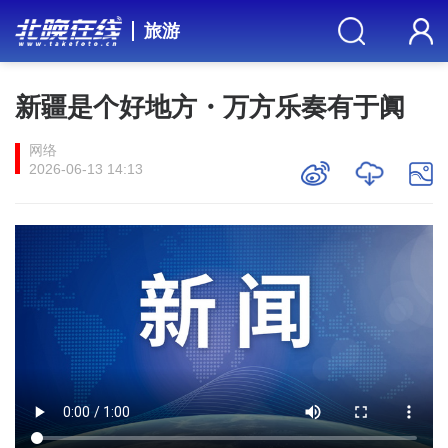
旅游
新疆是个好地方・万方乐奏有于阗
网络
2026-06-13 14:13