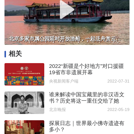
北京多家市属公园延时开放游船，一起泛舟赏云霞！
相关
2022“新疆是个好地方”对口援疆
19省市非遗展开幕
央视新闻客户端
2022-07-31
谁来解读中国宝藏里的非汉语文
书？历史将这一重任交给了她
北京晚报
2022-05-19
探展日志｜世界最小佛寺遗迹有
多小？