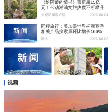
《给阿嬷的情书》票房超15亿
元！带动潮汕文旅热度不断攀升
央视新闻客户端
2026-06-04
同程旅行：美加墨世界杯观赛游
相关产品搜索量环比增长166%
网络
2026-06-02
电竞点亮濮院古镇 夜游焕新体验 濮院古镇探索文旅融合新路径
北京凤凰岭景区：明起三天，“一大一小”可免门票入园
视频