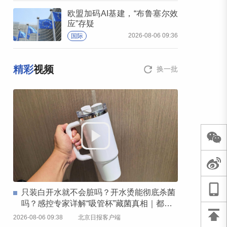
欧盟加码AI基建，“布鲁塞尔效
应”存疑
2026-08-06 09:36
国际
精彩
视频
换一批
只装白开水就不会脏吗？开水烫能彻底杀菌
吗？感控专家详解“吸管杯”藏菌真相｜都视
频·热观察
2026-08-06 09:38
北京日报客户端