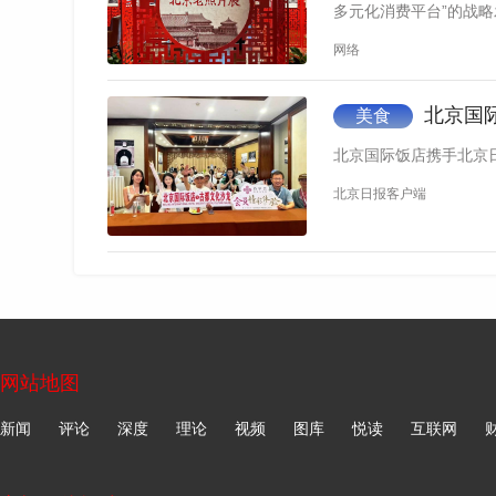
多元化消费平台”的战略
网络
北京国
美食
北京国际饭店携手北京
北京日报客户端
活动场地位于北京国际饭店东花园，紧邻长
营造出适合情侣约会、朋友小聚及家庭用餐的户
夏季，希望通过这一平台为城市居民带来夏夜微
如遇作品内容、版权等问题，请在相关文章刊发之日起30日
网站地图
新闻
评论
深度
理论
视频
图库
悦读
互联网