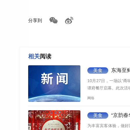
分享到
相关
阅读
东海至鲜
美食
10月27日，一场以“
谭府餐厅启幕。此次活
网络
“京韵春
美食
为丰富宾客体验，做好