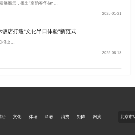
发展愿景，推出“京韵春华&m…
2025-01-21
际饭店打造“文化半日体验”新范式
日报出…
2025-08-18
安街，交通便利。花园内布置暖黄色灯光，四周绿植环绕，
外环境。北京国际饭店相关负责人表示，啤酒节将持续整个
醺、放松身心的全新体验。
内与本网联系。版权侵权联系电话：010-85202353
财经
文化
体坛
科教
消费
矩阵
网摘