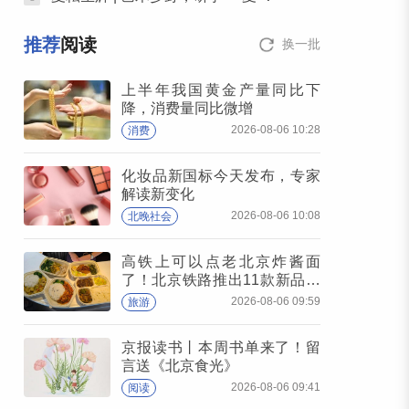
推荐
阅读
换一批
上半年我国黄金产量同比下
降，消费量同比微增
2026-08-06 10:28
消费
化妆品新国标今天发布，专家
解读新变化
2026-08-06 10:08
北晚社会
高铁上可以点老北京炸酱面
了！北京铁路推出11款新品高
铁餐
2026-08-06 09:59
旅游
京报读书丨本周书单来了！留
言送《北京食光》
2026-08-06 09:41
阅读