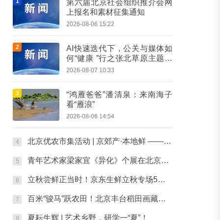
1
第六届北京社会组织推介会网
上报名和素材征集通知
2026-08-06 15:22
2
AI快速迭代下，公关与媒体如
何“健康 ”行之张北草原主题活
动圆满落幕
2026-08-07 10:33
3
“鸿雁爸爸”潘清泉：来南海子
看“雁浪”
2026-08-06 14:54
北京优农市集活动 | 京郊产·本地鲜 ——本周六，去朝阳公园“鲜”起来！
4
青年艺术家梁家宜《异化》个展在北京金台艺术馆启幕：以先锋艺术跨界公益，探寻“身体生成”的时代命题
5
立秋尝鲜正当时！京东生鲜立秋专场5折开抢，承包你的秋日餐桌
6
百米“骏马”跃农田！北京丰台稻田画藏不住了
7
夏耘生辉 | 艺术乡野，研学一“夏”！
8