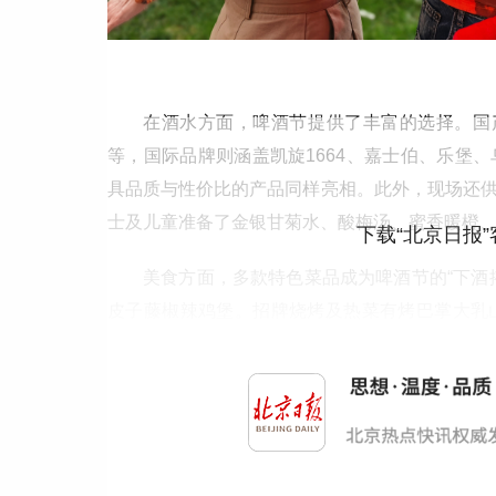
在酒水方面，啤酒节提供了丰富的选择。国产
等，国际品牌则涵盖凯旋1664、嘉士伯、乐堡
具品质与性价比的产品同样亮相。此外，现场还
士及儿童准备了金银甘菊水、酸梅汤、蜜香暖橙
下载“北京日报
美食方面，多款特色菜品成为啤酒节的“下酒
皮子藤椒辣鸡堡。招牌烧烤及热菜有烤巴掌大乳
串、秘制南风鸡肉串等。经典下酒小菜如好事花
凉菜，满足不同食客的需求。