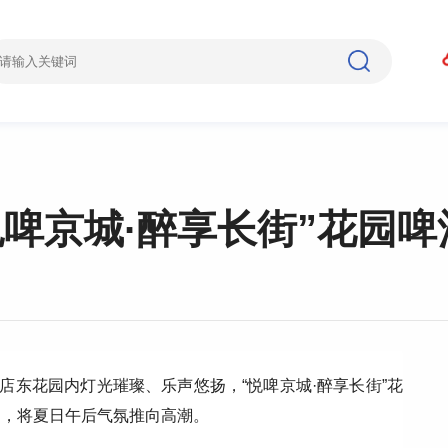
啤京城·醉享长街”花园啤
店东花园内灯光璀璨、乐声悠扬，“悦啤京城·醉享长街”花
出，将夏日午后气氛推向高潮。