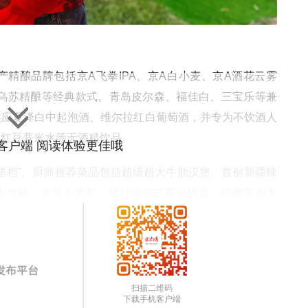
精酿品牌包括京A飞拳IPA、京A白小麦、京A酒花云雾
、乌苏精酿等经典款式。青岛皮尔森、福佳白、三宝乐等兼
供应夏泽白中起泡酒、维尔拉红白葡萄酒，并专为不饮酒人
、红豆薏米水等无酒精饮品。
”客户端 阅读体验更佳哦
搭档”。厨师推荐菜品包括超级超大牛肋汉堡、首创新疆辣
山生蚝、麻辣小龙虾、烤什锦德式香肠拼盘、红柳羊肉大
生、老金炸鸡、红薯条、霄云卤味拼盘，搭配多款爽口解腻
扫描二维码
下载手机客户端