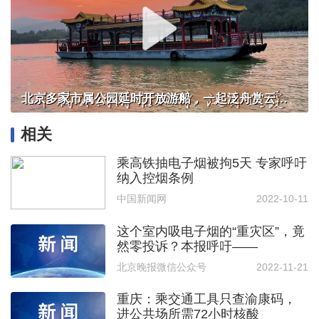
北京多家市属公园延时开放游船，一起泛舟赏云霞！
相关
乘高铁抽电子烟被拘5天 专家呼吁
纳入控烟条例
中国新闻网
2022-10-11
这个室内吸电子烟的“重灾区”，竟
然零投诉？本报呼吁——
北京晚报微信公众号
2022-11-21
重庆：乘交通工具只查渝康码，
进公共场所需72小时核酸