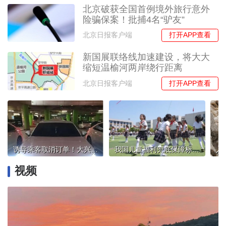
北京破获全国首例境外旅行意外
险骗保案！批捕4名“驴友”
打开APP查看
北京日报客户端
新国展联络线加速建设，将大大
缩短温榆河两岸绕行距离
打开APP查看
北京日报客户端
诱导乘客取消订单！大兴机场周边无证驾驶员被罚1.5万元
我国儿童福利兜底保障标准持续提高
视频