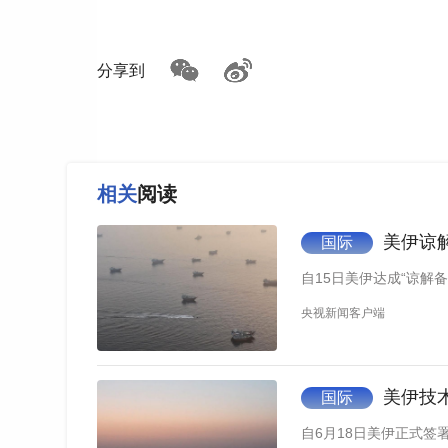
分享到
相关
阅读
美伊谅
国际
自15日美伊达成“谅解备
央视新闻客户端
美伊技术
国际
自6月18日美伊正式签