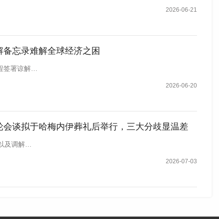
2026-06-21
新华社记者 李睿 摄
解备忘录难解全球经济之困
举行。他说，调解方将在本周促成一系列会谈。这些准备性
程签署谅解…
2026-06-20
周将在卡塔尔多哈分别举行筹备会议。
式。美国副总统万斯接受福克斯新闻网采访时说，白宫仍在
轮会谈拟于哈梅内伊葬礼后举行，三大分歧显温差
出席”。
以及调解…
2026-07-03
外交部副部长加里巴巴迪表示，伊美双方代表团负责人将于
的前提是美方履行关于结束战事、解除封锁和解冻资产的承
，未来60天内将继续就伊朗核计划等未决问题展开更广泛