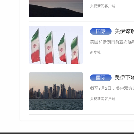
央视新闻客户端
这是6月14日在美国首都华盛顿拍摄的白宫。
接下来有哪些工作
美伊谅
国际
夏巴兹表示，正式签字仪式将于19日在瑞士
美国和伊朗日前宣布远
磋商将为技术性谈判和正式签字仪式奠定基础。
新华社
据美国媒体援引消息人士的话报道，各方本
目前尚不清楚双方将派谁出席19日的签字仪
美伊下
国际
确定参会人员，“我确定计划出席，总统本人也可能
截至7月2日，美伊双方
央视新闻客户端
据伊朗塔斯尼姆通讯社15日凌晨报道，伊朗
19日进行会谈以确定后续安排。启动60天谈判
诺。
两名巴基斯坦高级官员14日对美国媒体表示