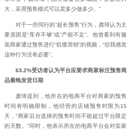
大，采用预售模式可以卖多少做多少。”
对于一些同行的“超长预售”行为，龚琦认为主
要原因是“库存不够”或“产能不足”。他曾看到有服
装商家通过预售进行“饥饿营销”的视频，“但我感觉
这种行为没有必要”。
63.2%受访者认为平台应要求商家标注预售商
品最晚发货日期
龚琦提到，他所在的电商平台对商家的预售
时间有明确限制，他经营的店铺预售时限为15
天，“商家后台选择的预售时间不能超过平台限定
的天数。”同时，他表示所在的电商平台会对卖家