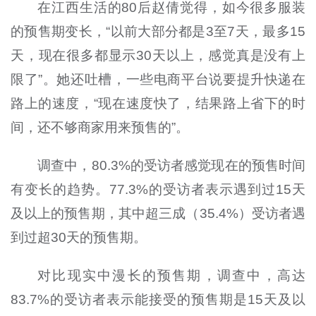
在江西生活的80后赵倩觉得，如今很多服装
的预售期变长，“以前大部分都是3至7天，最多15
天，现在很多都显示30天以上，感觉真是没有上
限了”。她还吐槽，一些电商平台说要提升快递在
路上的速度，“现在速度快了，结果路上省下的时
间，还不够商家用来预售的”。
调查中，80.3%的受访者感觉现在的预售时间
有变长的趋势。77.3%的受访者表示遇到过15天
及以上的预售期，其中超三成（35.4%）受访者遇
到过超30天的预售期。
对比现实中漫长的预售期，调查中，高达
83.7%的受访者表示能接受的预售期是15天及以