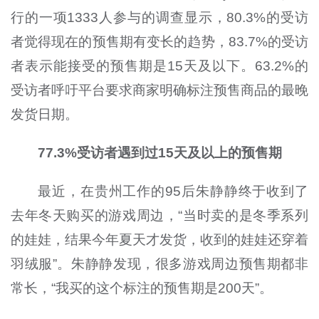
行的一项1333人参与的调查显示，80.3%的受访
者觉得现在的预售期有变长的趋势，83.7%的受访
者表示能接受的预售期是15天及以下。63.2%的
受访者呼吁平台要求商家明确标注预售商品的最晚
发货日期。
77.3%受访者遇到过15天及以上的预售期
最近，在贵州工作的95后朱静静终于收到了
去年冬天购买的游戏周边，“当时卖的是冬季系列
的娃娃，结果今年夏天才发货，收到的娃娃还穿着
羽绒服”。朱静静发现，很多游戏周边预售期都非
常长，“我买的这个标注的预售期是200天”。