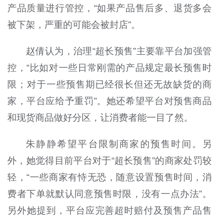
产品质量进行管控，“如果产品售后多、退货多会
被下架，严重的可能会被封店”。
赵倩认为，治理“超长预售”主要靠平台加强管
控，“比如对一些日常刚需的产品规定最长预售时
限；对于一些预售期已经很长但还无故缺货的商
家，平台应给予重罚”。她还希望平台对预售商品
和现货商品做好分区，让消费者能一目了然。
朱静静希望平台限制商家的预售时间。另
外，她觉得目前平台对于“超长预售”的商家处罚较
轻，“一些商家有恃无恐，随意设置预售时间，消
费者下单就默认同意预售时限，没有一点办法”。
另外她提到，平台应完善超时赔付及预售产品售