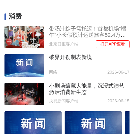
消费
带汤汁粽子需托运！首都机场“端
午”小长假预计运送旅客52.4万人
次
打开APP查看
北京日报客户端
破界开创制表新境
网络
2026-06-17
小剧场蕴藏大能量，沉浸式演艺
激活消费新生态
央视新闻客户端
2026-06-15