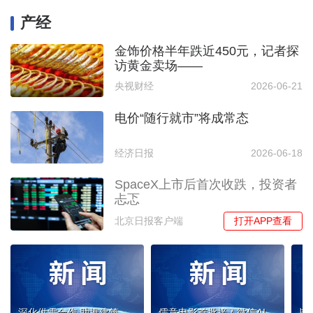
产经
金饰价格半年跌近450元，记者探
访黄金卖场——
央视财经
2026-06-21
电价“随行就市”将成常态
经济日报
2026-06-18
SpaceX上市后首次收跌，投资者
忐忑
打开APP查看
北京日报客户端
深化供需合作 助推建筑业供应链高质量进阶
儒意电影首批接入微信AI生态 驱动观影全流程智能化升级