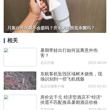
只装白开水就不会脏吗？开水烫能彻底杀菌吗？感控专家详解“吸管杯”藏菌真相｜都视频·热观察
相关
暑期带娃出行如何远离意外伤
害？
北京日报
2023-08-09
东航客机坠毁区域树木烧焦，现
场识别到一些飞机残骸
北京日报客户端
2022-03-22
房价近千元 经济型酒店不“经济”
供需不匹配推高暑期酒店价格
北京日报
2023-08-10