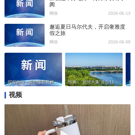
阗
网络
2026-06-13
邂逅夏日马尔代夫，开启奢雅度
假之旅
网络
2026-06-09
同程旅行：美加墨世界杯观赛游相关产品搜索量环比增长166%
快来，“运河大集”推出11条新线路！采摘戏水吃美食过端午
视频