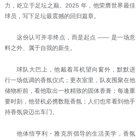
力，屹立于足坛之巅。2025 年，他荣膺世界最佳
球员，写下足坛最震撼的回归篇章。
这份认可并非终点，而是起点 —— 是一场意
料之外、属于自我的新生。
球队大巴上，他戴着耳机望向窗外，默默进
行一场低调的香氛仪式；更衣室里，队友围聚在他
储物柜前，看他取出一枚精致的固体香膏；每逢重
要时刻，他登机必携数瓶香氛；人们也常看到他手
持香氛袋迈出车门。
他体悟亨利・雅克所倡导的生活美学，香氛