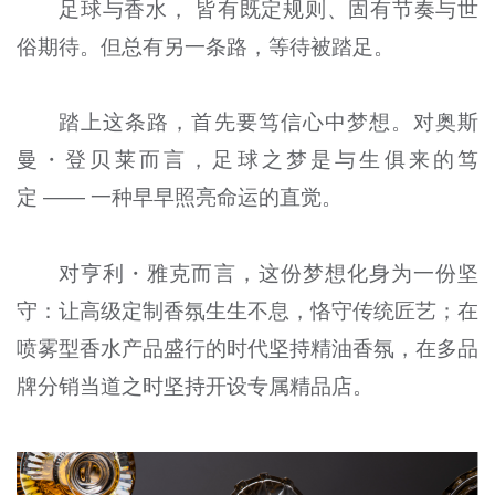
足球与香水， 皆有既定规则、固有节奏与世
俗期待。但总有另一条路，等待被踏足。
踏上这条路，首先要笃信心中梦想。对奥斯
曼・登贝莱而言，足球之梦是与生俱来的笃
定 —— 一种早早照亮命运的直觉。
对亨利・雅克而言，这份梦想化身为一份坚
守：让高级定制香氛生生不息，恪守传统匠艺；在
喷雾型香水产品盛行的时代坚持精油香氛，在多品
牌分销当道之时坚持开设专属精品店。