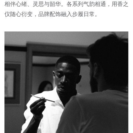
相伴心绪、灵思与韶华。各系列气韵相通，用香之
仪随心衍变，品牌配饰融入步履日常。