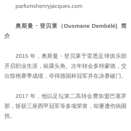
parfumshenryjacques.com
奥斯曼・登贝莱（Ousmane Dembélé) 简
介
2015 年，奥斯曼・登贝莱于雷恩足球俱乐部
开启职业生涯，崭露头角。次年转会多特蒙德，交
出惊艳赛季成绩，夺得德国杯冠军并在决赛破门。
2017 年，他以足坛第二高转会费加盟巴塞罗
那，斩获三座西甲冠军等多项荣誉，却屡遭伤病困
扰。