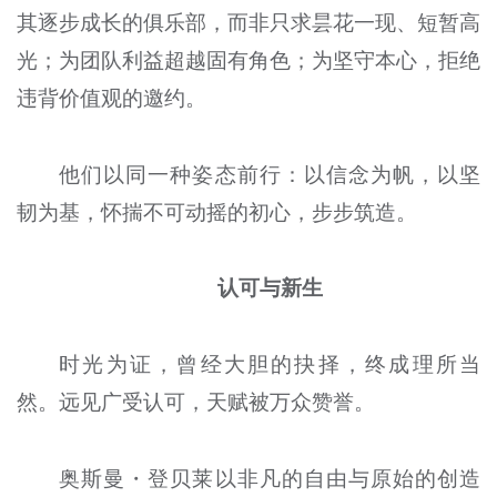
其逐步成长的俱乐部，而非只求昙花一现、短暂高
光；为团队利益超越固有角色；为坚守本心，拒绝
违背价值观的邀约。
他们以同一种姿态前行：以信念为帆，以坚
韧为基，怀揣不可动摇的初心，步步筑造。
认可与新生
时光为证，曾经大胆的抉择，终成理所当
然。远见广受认可，天赋被万众赞誉。
奥斯曼・登贝莱以非凡的自由与原始的创造