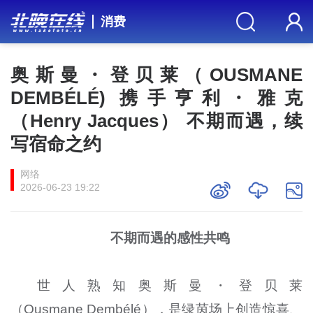
消费
奥斯曼・登贝莱（OUSMANE
DEMBÉLÉ) 携手亨利・雅克
（Henry Jacques） 不期而遇，续
写宿命之约
网络
2026-06-23 19:22
不期而遇的感性共鸣
世人熟知奥斯曼・登贝莱
（Ousmane Dembélé），是绿茵场上创造惊喜、