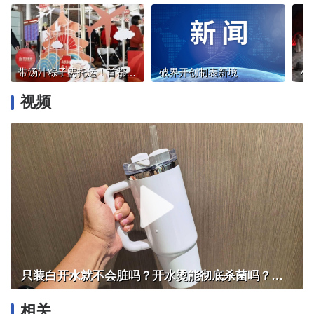
带汤汁粽子需托运！首都机场“端午”小长假预计运送旅客52.4万人次
破界开创制表新境
视频
只装白开水就不会脏吗？开水烫能彻底杀菌吗？感控专家详解“吸管杯”藏菌真相｜都视频·热观察
相关