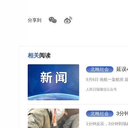
分享到
相关
阅读
延误
北晚社会
9月6日 南航一架航班 
人民日报微信公众号
在市集上，许多像包祥巾这样的花农，凌晨便
3分
北晚社会
全介绍，原先只知道莲蓬能卖钱，没想到大家更
1分钟反应，3分钟到场