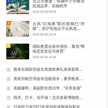
1
北京市教委：明确中小学教育
惩戒边界、实施程序
2026-08-08 09:58
2
台风“白海豚”眼区模糊已“闭
眼”，浙沪等地位于台风危险半
圆
2026-08-08 10:19
3
国际奥委会发布报告，聚焦“网
络恶意攻击与体育”
2026-08-08 10:49
蔡皋在国际安徒生奖颁奖典礼发表获奖感言：那个手握木炭条涂鸦的小女孩始终留在心底
4
美联邦航空局发布适航指令，要求检查部分波音客机
5
美媒爆料：美副防长想访华，“非常执着”
6
闯关、打卡、动手做！北京多家博物馆推出暑期亲子研学活动
7
日本防卫省2027年度拟申请预算创新高
8