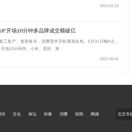
2023-02-22
花时令小吃。有荷花酥、苏式豆花酒酿以及荷花饮品，泛舟
白墙黛瓦的建筑和风景，独属于江南水乡的氛围感瞬间拉
618”开场10分钟多品牌成交额破亿
复工复产、复商复市，消费需求开始逐渐走热。5月31日晚8点，
开场。开场10分钟内，小米、美的、海…
2022-06-01
财经
文化
体坛
科教
消费
矩阵
网摘