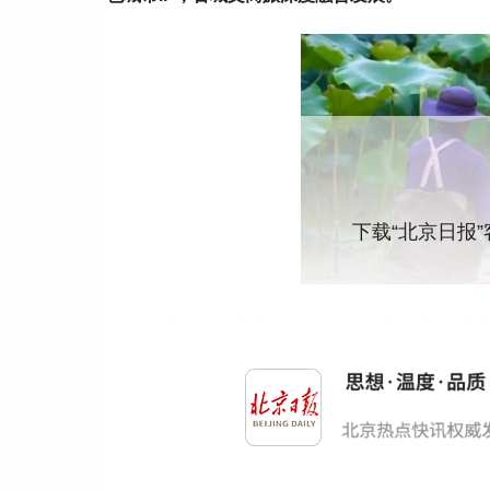
下载“北京日报
在苏州东山潦里村的一处岸边，74岁的包祥
泥土与湖水气息的荷花，几个小时后就将出现在
口来说，是个意外的惊喜。
凌晨两点二十分，包祥巾蹬着装满两三百枝
荷花专线从东山首末站出发，一个半小时后准时