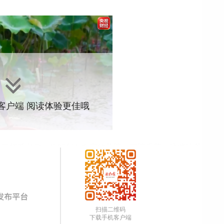
”客户端 阅读体验更佳哦
巾正招呼老伴，把船划向自家的荷塘、下塘采花。这些沾着
四十公里外的白塔西路。今年荷塘里重瓣花格外多，对老两
荷花的三轮车出门，赶往东山镇公交首末站。四点三十分，
扫描二维码
抵达市集。包祥巾成了附近摊位里第一个开张的人。
下载手机客户端