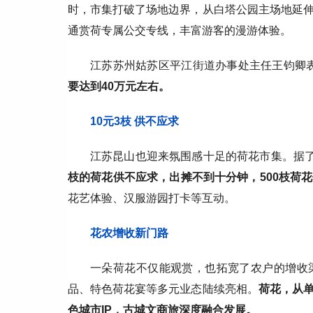
时，市集打破了场地边界，从白塔公园主场地延
通赏荷专属公交专线，丰富游客的漫游体验。
江苏苏州姑苏区平江街道办事处主任王钧卿
要达到40万元左右
。
10元3枝 供不应求
江苏昆山也迎来氛围感十足的荷花市集。据
枝的荷花供不应求，出摊不到十分钟，500枝荷
花艺体验、汉服游园打卡等互动。
花农增收新门路
一朵荷花不仅能观赏，也拓宽了农户的增收
品、特色荷花宴等多元业态陆续亮相。
荷花，从
色城市IP，古城文商旅深度融合发展
。