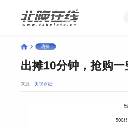
消费
出摊10分钟，抢购一
来源：
央视财经
出
500