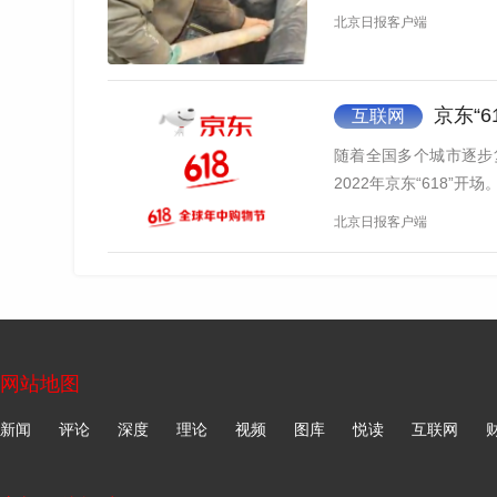
一朵荷花的产业链
北京日报客户端
逛完热闹的荷花市集，也别错过本地特色荷
在山塘街的湖上，可以一边品尝糕点，一边欣赏
京东“
互联网
满。
随着全国多个城市逐步
2022年京东“618”
北京日报客户端
网站地图
新闻
评论
深度
理论
视频
图库
悦读
互联网