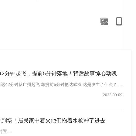
42分钟起飞，提前5分钟落地！背后故事惊心动魄
延迟42分钟从广州起飞 却提前5分钟抵达武汉 这是发生了什么？ …
2022-09-09
从太湖边的东西山镇赶来。一位头戴“荷叶帽”的花农盛卫
钟到场！居民家中着火他们抱着水枪冲了进去
爱荷花。
夏季农闲摆摊售荷，能增添一笔可观的额外收入
。
处置…