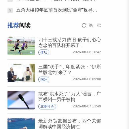
五角大楼拟年底前首次测试“金穹”反导系统
9
推荐
阅读
换一批
四十三载活力依旧 孩子们心心
念念的百队杯开幕了！
2026-08-08 10:42
体坛
三国“联手”，印度紧张：“伊斯
兰版北约”来了？
2026-08-08 09:00
国际
散布“洪水死了1万人”谣言，广
西横州一男子被拘
2026-08-07 13:49
北晚社会
最新外贸数据公布，四个关键
词解读中国经济韧性